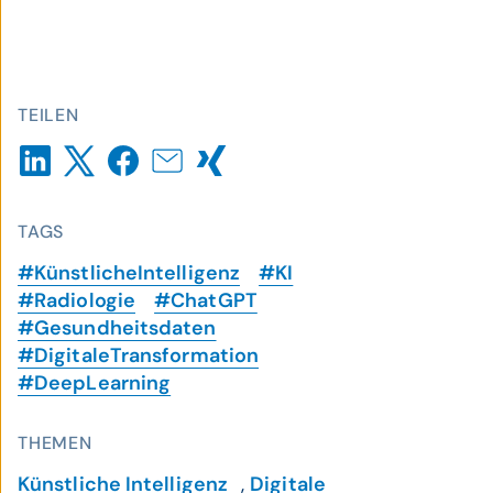
TEILEN
TAGS
#KünstlicheIntelligenz
#KI
#Radiologie
#ChatGPT
#Gesundheitsdaten
#DigitaleTransformation
#DeepLearning
THEMEN
Künstliche Intelligenz
,
Digitale