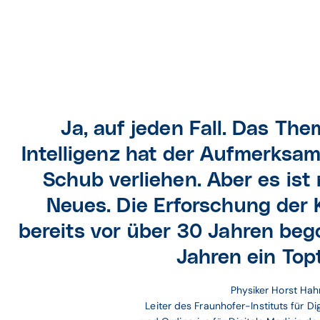
Physiker Horst H
Ja, auf jeden Fall. Das Th
Leiter des Fraunh
Instituts für Digi
Intelligenz hat der Aufmerksam
Medizin MEVIS 
Schub verliehen. Aber es ist
Ordinarius für Dig
Medizin der Univer
Neues. Die Erforschung der K
Bremen.
bereits vor über 30 Jahren beg
Jahren ein Top
Physiker Horst Hah
 Leiter des Fraunhofer-Instituts für Di