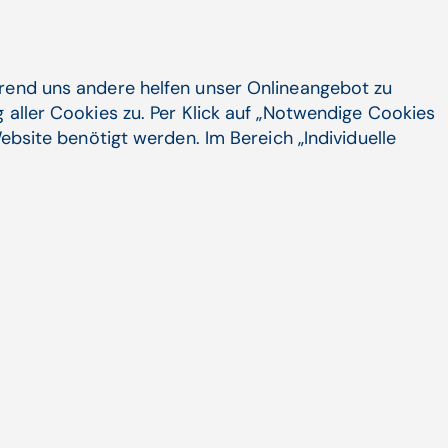
dheitsdaten einen gesellschaftlichen
und Österreich sicherlich schwerer als
 einen extrem strengen Datenschutz
hrend uns andere helfen unser Onlineangebot zu
n Gesetzgebung herrscht viel größere
 aller Cookies zu. Per Klick auf „Notwendige Cookies
umzugehen ist und welche Kriterien
ebsite benötigt werden. Im Bereich „Individuelle
tschland Auslegungssache, die noch
erden. Dies ist auch ein Grund, warum
ermute auch in Österreich – nicht so
chweden oder Estland."
schaftlichem Nutzen von
n ich Gesundheitsdaten mithilfe von
ise erhalte, welche Therapie bei
 ich unwirksame Therapien früher als