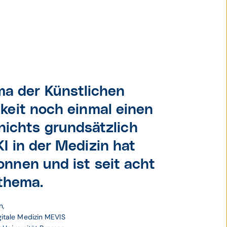
ahn,
ema der Künstlichen
ofer-
tale
keit noch einmal einen
und
 nichts grundsätzlich
itale
sität
I in der Medizin hat
onnen und ist seit acht
thema.
n,
gitale Medizin MEVIS 