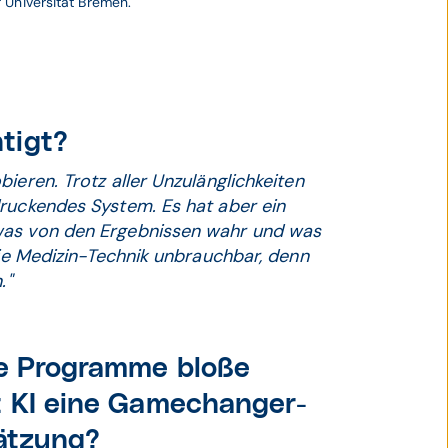
 Universität Bremen. 
tigt?
ieren. Trotz aller Unzulänglichkeiten
druckendes System. Es hat aber ein
was von den Ergebnissen wahr und was
die Medizin-Technik unbrauchbar, denn
."
de Program­me bloße
t KI eine Gamechanger-
hätzung?