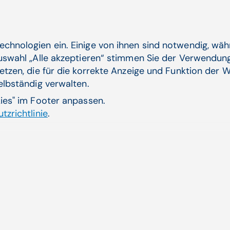
wir unter Einhaltung der Schutzregeln aus den Gesun
Wert generieren können. Und das ist in Deutschland 
in anderen Ländern der Welt. Die USA verfügen über
echnologien ein. Einige von ihnen sind notwendig, wä
mit sehr hohen Vertragsstrafen. Aber in der dortige
Auswahl „Alle akzeptieren“ stimmen Sie der Verwendung
Klarheit, wie mit dem Anspruch auf Vertraulichkeit 
etzen, die für die korrekte Anzeige und Funktion der W
genau zu erfüllen sind. Diese Umstände sind in Deu
selbständig verwalten.
dazu länderspezifisch unterschiedlich gehandhabt w
die digitale Infrastruktur in Deutschland – und ich v
kies" im Footer anpassen.
stark ausgebaut ist wie zum Beispiel in Dänemark, S
tzrichtlinie
.
Was verstehen Sie unter gesell
Gesundheitsdaten?
"Der gesellschaftliche Wert kann vielfältig sein. Kan
Mustererkennung so weit analysieren, dass ich Hinwe
welcher Diagnose erfolgsversprechend ist? Wie kann