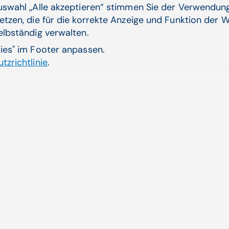
Auswahl „Alle akzeptieren“ stimmen Sie der Verwendung
etzen, die für die korrekte Anzeige und Funktion der W
20.10.22
selbständig verwalten.
JKU erforsc
kies" im Footer anpassen.
Die JKU Linz 
tzrichtlinie
.
Intelligenz s
gestützen Ver
Universität wel
Künstliche Intell
Zum Artikel