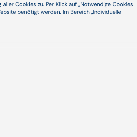
 aller Cookies zu. Per Klick auf „Notwendige Cookies
ebsite benötigt werden. Im Bereich „Individuelle
ht Epilepsieprognose mit KI
arbeitet gemeinsam mit dem auf Künstliche
pezialisierten Unternehmen FiveSquare an einem KI-
fahren zur Prognose von Epilepsie. Die laut der
tweit ...
igenz, Digitale Transformation | APAMED (APA-OTS)