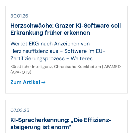
30.01.26
Herz­schwäche: Grazer KI-Software soll
Erkran­kung früher erkennen
Wertet EKG nach Anzeichen von
Herzinsuffizienz aus - Software im EU-
Zertifizierungsprozess - Weiteres ...
Künstliche Intelligenz, Chronische Krankheiten | APAMED
(APA-OTS)
Zum Artikel
07.03.25
KI-Sprach­erken­nung: „Die Effizienz­
steigerung ist enorm“