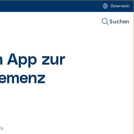
Österreich
Suchen
n App zur
Demenz
iy