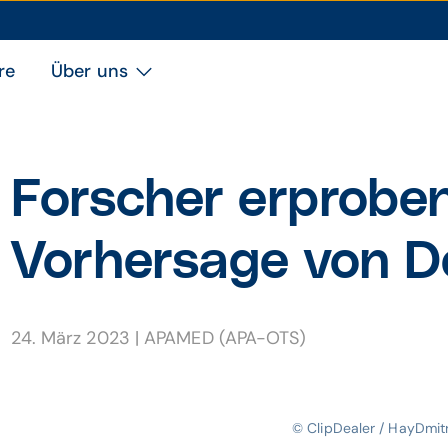
re
Über uns
Forscher erprobe
Vorhersage von 
24. März 2023
|
APAMED (APA-OTS)
© ClipDealer / HayDmitr