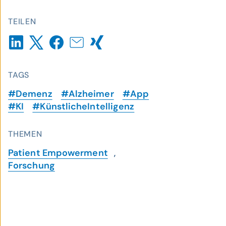
TEILEN
TAGS
#Demenz
#Alzheimer
#App
#KI
#KünstlicheIntelligenz
THEMEN
Patient Empowerment
,
Forschung