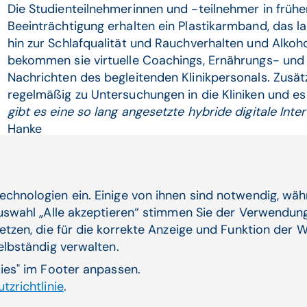
Die Studienteilnehmerinnen und -teilnehmer in frühe
Beeinträchtigung erhalten ein Plastikarmband, das l
hin zur Schlafqualität und Rauchverhalten und Alko
bekommen sie virtuelle Coachings, Ernährungs- und
Nachrichten des begleitenden Klinikpersonals. Zusä
regelmäßig zu Untersuchungen in die Kliniken und e
gibt es eine so lang angesetzte hybride digitale Inte
Hanke
echnologien ein. Einige von ihnen sind notwendig, wä
Auswahl „Alle akzeptieren“ stimmen Sie der Verwendung
Verwandte Artikel
etzen, die für die korrekte Anzeige und Funktion der W
selbständig verwalten.
kies" im Footer anpassen.
tzrichtlinie
.
 Demenz-Erkran­
Inte