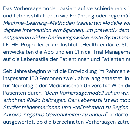
Das Vorhersagemodell basiert auf verschiedenen kli
und Lebensstilfaktoren wie Ernährung oder regelm
Machine-Learning-Methoden trainierten Modelle solle
digitale Intervention ermöglichen, um präventiv dem
entgegenzuwirken beziehungsweise erste Symptome
LETHE-Projektleiter am Institut eHealth, erklärte. S
entwickelten die App und ein Clinical Trial Manage
auf die Lebensstile der Patientinnen und Patienten 
Seit Jahresbeginn wird die Entwicklung im Rahmen ein
insgesamt 160 Personen zwei Jahre lang getestet. In Ö
für Neurologie der Medizinischen Universität Wien d
Patienten durch.
"Beim Vorhersagemodell sehen wir,
erhöhten Risiko beitragen. Der Lebensstil ist ein mo
Studienteilnehmerinnen und -teilnehmern zu Beginn 
Anreize, negative Gewohnheiten zu ändern",
erklärte
ausgewertet, ob die berechneten Vorhersagen zutref