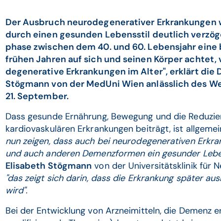
Der Ausbruch neurodegenerativer Erkrankungen w
durch einen gesunden Lebens­stil deutlich verzöge
phase zwischen dem 40. und 60. Lebens­jahr eine b
frühen Jahren auf sich und seinen Körper achtet, v
degenerative Erkran­kungen im Alter", erklärt di
Stögmann von der MedUni Wien anläss­lich des W
21. September.
Dass gesunde Ernährung, Bewegung und die Redu­zie
kardio­vasku­lären Erkran­kungen beiträgt, ist all­gem
nun zeigen, dass auch bei neuro­degenera­tiven Erkr
und auch anderen Demenz­formen ein gesunder Lebens­
Elisabeth Stögmann
von der Universi­täts­klinik fü
"das zeigt sich darin, dass die Erkran­kung später au
wird".
Bei der Entwicklung von Arznei­mitteln, die Demenz e