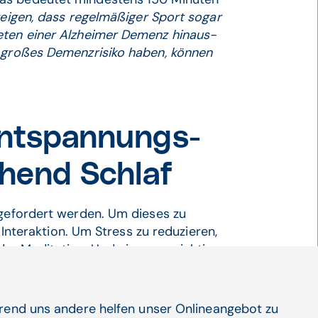
zeigen, dass regel­mäßiger Sport sogar
reten einer Alzheimer Demenz hinaus­
 großes Demenz­risiko haben, können
 Entspannungs­
hend Schlaf
 gefordert werden. Um dieses zu
 Inter­aktion. Um Stress zu redu­zieren,
er Medi­tation. Und ein ganz wichtiger
 bis acht Stunden pro Nacht:
"Ein gere­
aucht, um sich zu regenerieren."
hrend uns andere helfen unser Onlineangebot zu