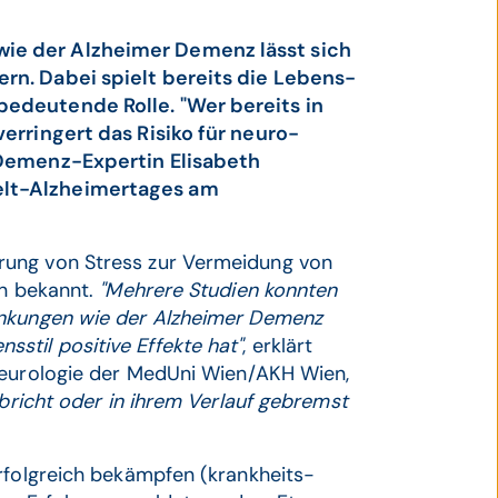
ie der Alzheimer Demenz lässt sich
rn. Dabei spielt bereits die Lebens­
edeu­tende Rolle. "Wer bereits in
erringert das Risiko für neuro­
e Demenz-Expertin Elisabeth
elt-Alzheimer­tages am
rung von Stress zur Vermei­dung von
ein bekannt.
"Mehrere Studien konnten
an­kungen wie der Alzheimer Demenz
stil positive Effekte hat"
, erklärt
r Neuro­logie der MedUni Wien/AKH Wien,
sbricht oder in ihrem Verlauf gebremst
rfolg­reich bekämpfen (krank­heits­