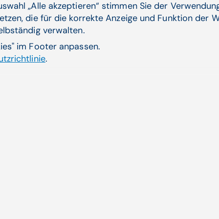
Auswahl „Alle akzeptieren“ stimmen Sie der Verwendung
etzen, die für die korrekte Anzeige und Funktion der W
selbständig verwalten.
Verwandte Artikel
kies" im Footer anpassen.
tzrichtlinie
.
e­hörige gefor­dert
Inte
Ober
Millionen Menschen an
Imme
an De
Zum 