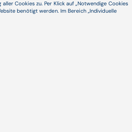
 aller Cookies zu. Per Klick auf „Notwendige Cookies
ebsite benötigt werden. Im Bereich „Individuelle
grierte Versor­gung Demenz wird in ganz
­öster­reich angeboten
r mehr Menschen werden in den nächsten Jahren
menz erkranke...
Artikel