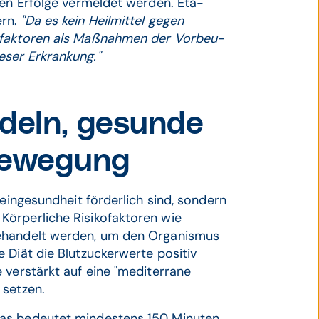
euen Erfolge vermeldet werden. Eta­
ern.
"Da es kein Heil­mittel gegen
il­faktoren als Maßnahmen der Vorbeu­
eser Erkrankung."
ndeln, gesunde
Bewegung
in­gesund­heit förder­lich sind, sondern
örper­liche Risiko­faktoren wie
 behandelt werden, um den Organismus
Diät die Blut­zucker­werte positiv
e verstärkt auf eine "medi­terrane
 setzen.
das bedeutet mindestens 150 Minuten