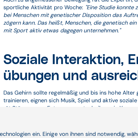
sport­liche Aktivität pro Woche:
"Eine Studie konnte 
bei Menschen mit gene­tischer Dispo­sition das Auft
zögern kann. Das heißt, Menschen, die genetisch ein
mit Sport aktiv etwas dagegen unternehmen."
Soziale Interaktion,
übungen und ausreic
Das Gehirn sollte regelmäßig und bis ins hohe Alter
trainieren, eignen sich Musik, Spiel und aktive soziale
rät Stögmann zu Ent­spannungs­techniken wie Yoga od
Faktor ist ausrei­chend Schlaf von mindestens sechs
gelter Schlaf gibt dem Organismus die Zeit, die er br
echnologien ein. Einige von ihnen sind notwendig, wä