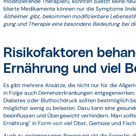
modifi­zierende Therapien), konnten zuletzt keine n
blierte Medika­mente können nur die Symptome lind
Alzheimer gibt, bekommen modifizier­bare Lebens­st
gung und Therapie eine besondere Bedeu­tung bei di
Risikofaktoren beha
Ernährung und viel 
Es gibt mehrere Ansätze, die nicht nur für die Allgeme
in Folge auch Demenz­erkran­kungen entgegen­wirken. K
Diabetes oder Blut­hoch­druck sollten best­möglich
möglichst wenig zu belasten. Dazu kann eine gesunde 
beein­flussen und Über­gewicht verhin­dern. Man sollt
Ernährung" in Form von viel Obst, Gemüse und Fisch
Auch zu angemessener Bewegung rät die Expertin, 