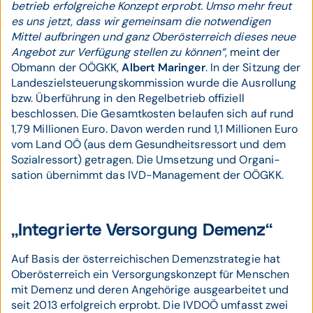
betrieb erfolg­reiche Konzept erprobt. Umso mehr freut
es uns jetzt, dass wir gemeinsam die not­wendigen
Mittel auf­bringen und ganz Ober­öster­reich dieses neue
Angebot zur Ver­fügung stellen zu können“
, meint der
Obmann der OÖGKK,
Albert Maringer
. In der Sitzung der
Landes­ziel­steuerungs­kommission wurde die Aus­rollung
bzw. Über­führung in den Regel­betrieb offi­ziell
beschlossen. Die Gesamt­kosten belaufen sich auf rund
1,79 Mil­lionen Euro. Davon werden rund 1,1 Mil­lionen Euro
vom Land OÖ (aus dem Gesund­heits­ressort und dem
Sozial­ressort) getragen. Die Umsetzung und Organi­
sation über­nimmt das IVD-Management der OÖGKK.
„Integrierte Versorgung Demenz“
Auf Basis der österreichischen Demenz­strategie hat
Ober­öster­reich ein Versor­gungs­konzept für Menschen
mit Demenz und deren Ange­hörige aus­gear­beitet und
seit 2013 erfolg­reich erprobt. Die IVDOÖ umfasst zwei