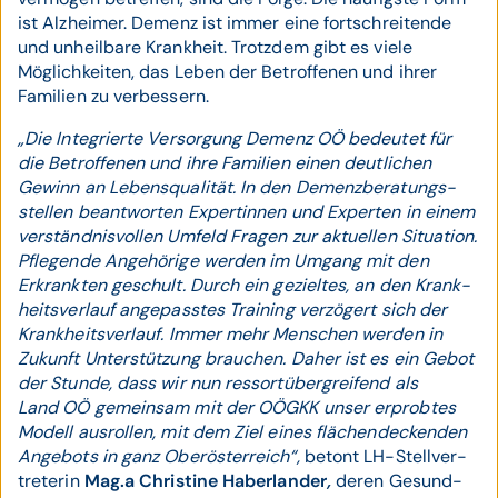
ist Alz­heimer. Demenz ist immer eine fort­schrei­tende
und unheil­bare Krank­heit. Trotz­dem gibt es viele
Möglich­keiten, das Leben der Betrof­fenen und ihrer
Familien zu verbessern.
„Die Integrierte Versorgung Demenz OÖ bedeutet für
die Betrof­fenen und ihre Familien einen deut­lichen
Gewinn an Lebens­qualität. In den Demenz­beratungs­
stellen beant­worten Exper­tinnen und Experten in einem
ver­ständ­nis­vollen Umfeld Fragen zur aktu­ellen Situa­tion.
Pfle­gende Ange­hörige werden im Umgang mit den
Erkrankten geschult. Durch ein geziel­tes, an den Krank­
heits­ver­lauf ange­passtes Training ver­zögert sich der
Krank­heits­verlauf. Immer mehr Menschen werden in
Zukunft Unter­stützung brauchen. Daher ist es ein Gebot
der Stunde, dass wir nun ressort­über­greifend als
Land OÖ gemeinsam mit der OÖGKK unser erprobtes
Modell ausrollen, mit dem Ziel eines flächen­deckenden
Ange­bots in ganz Ober­öster­reich“,
betont LH-Stell­ver­
treterin
Mag.a Christine Haberlander
,
deren Gesund­