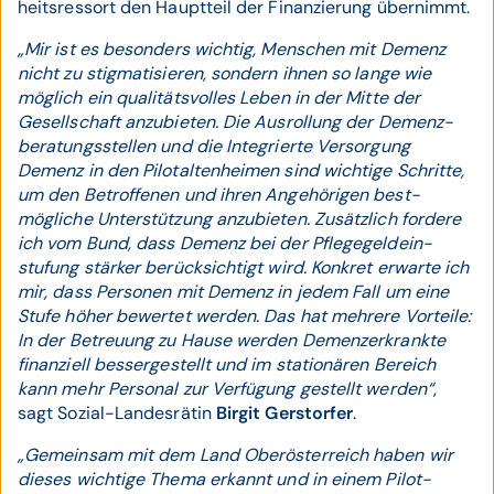
heits­ressort den Haupt­teil der Finanzierung übernimmt.
„Mir ist es besonders wichtig, Menschen mit Demenz
nicht zu stigma­tisieren, sondern ihnen so lange wie
möglich ein quali­täts­volles Leben in der Mitte der
Gesell­schaft anzu­bieten. Die Aus­rollung der Demenz­
beratungs­stellen und die Inte­grierte Ver­sorgung
Demenz in den Pilot­alten­heimen sind wichtige Schritte,
um den Betrof­fenen und ihren Ange­hörigen best­
mögliche Unter­stützung anzu­bieten. Zusätz­lich fordere
ich vom Bund, dass Demenz bei der Pflege­geld­ein­
stufung stärker berück­sichtigt wird. Konkret erwarte ich
mir, dass Personen mit Demenz in jedem Fall um eine
Stufe höher bewertet werden. Das hat mehrere Vorteile:
In der Betreu­ung zu Hause werden Demenz­erkrankte
finan­ziell besser­gestellt und im statio­nären Bereich
kann mehr Personal zur Verfü­gung gestellt werden“
,
sagt Sozial-Landes­rätin
Birgit Gerstorfer
.
„Gemeinsam mit dem Land Ober­öster­reich haben wir
dieses wichtige Thema erkannt und in einem Pilot­