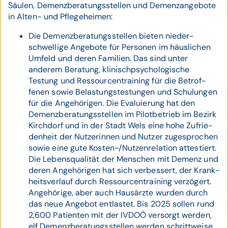
Säulen, Demenz­beratungs­stellen und Demenz­angebote
in Alten- und Pflegeheimen:
Die Demenzberatungsstellen bieten nieder­
schwellige Angebote für Personen im häus­lichen
Umfeld und deren Familien. Das sind unter
anderem Bera­tung, klinisch­psycho­logische
Testung und Ressourcen­training für die Betrof­
fenen sowie Belas­tungs­tes­tungen und Schu­lungen
für die Ange­hörigen. Die Evalu­ierung hat den
Demenz­beratungs­stellen im Pilot­betrieb im Bezirk
Kirch­dorf und in der Stadt Wels eine hohe Zufrie­
denheit der Nutzer­innen und Nutzer zuge­sprochen
sowie eine gute Kosten-/Nutzen­relation attes­tiert.
Die Lebens­qualität der Menschen mit Demenz und
deren Ange­hörigen hat sich ver­bessert, der Krank­
heits­verlauf durch Ressourcen­training ver­zögert.
Ange­hörige, aber auch Haus­ärzte wurden durch
das neue Angebot ent­lastet. Bis 2025 sollen rund
2,600 Patienten mit der IVDOÖ versorgt werden,
elf Demenz­beratungs­stellen werden schritt­weise