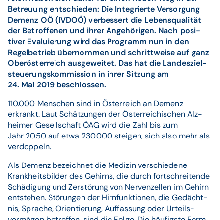
Betreuung entschieden: Die Inte­grierte Versorgung
Demenz OÖ (IVDOÖ) ver­bessert die Lebens­qualität
der Betrof­fenen und ihrer Ange­hörigen. Nach posi­
tiver Evalu­ierung wird das Programm nun in den
Regel­betrieb über­nommen und schritt­weise auf ganz
Ober­öster­reich ausge­weitet. Das hat die Landes­ziel­
steuerungs­kommission in ihrer Sitzung am
24. Mai 2019 beschlossen.
110.000 Menschen sind in Österreich an Demenz
erkrankt. Laut Schätzungen der Öster­rei­chischen Alz­
heimer Gesell­schaft ÖAG wird die Zahl bis zum
Jahr 2050 auf etwa 230.000 steigen, sich also mehr als
verdoppeln.
Als Demenz bezeichnet die Medizin verschie­dene
Krank­heits­bilder des Gehirns, die durch fort­schrei­tende
Schädi­gung und Zer­störung von Nerven­zellen im Gehirn
ent­stehen. Störungen der Hirn­funk­tionen, die Gedächt­
nis, Sprache, Orien­tierung, Auf­fassung oder Urteils­
vermögen betreffen, sind die Folge. Die häufigste Form