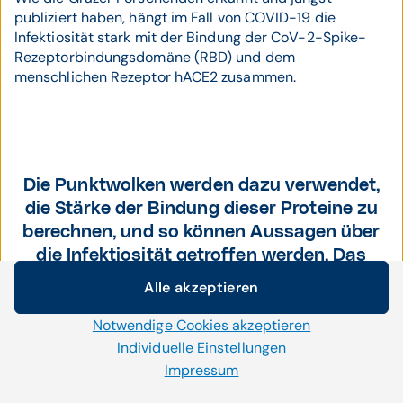
publiziert haben, hängt im Fall von COVID-19 die
Infektiosität stark mit der Bindung der CoV-2-Spike-
Rezeptorbindungsdomäne (RBD) und dem
menschlichen Rezeptor hACE2 zusammen.
Die Punktwolken werden dazu verwendet,
die Stärke der Bindung dieser Proteine zu
berechnen, und so können Aussagen über
die Infektiosität getroffen werden. Das
wiederum ist ein wichtiger Indikator für
Alle akzeptieren
Cookie-Einstellungen
die Infektiosität.
Notwendige Cookies akzeptieren
Wir setzen auf unserer Website Cookies und andere
Technologien ein. Einige von ihnen sind notwendig, während
Individuelle Einstellungen
uns andere helfen unser Onlineangebot zu verbessern und
Impressum
wirtschaftlich zu betreiben. Mit der Auswahl „Alle
Die Punktwolkenmethode beruht auf