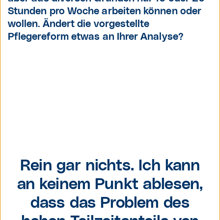
Stunden pro Woche arbeiten können oder
wollen. Ändert die vorgestellte
Pflegereform etwas an Ihrer Analyse?
Dr. Ernest
Pichlbauer,
Rein gar nichts. Ich kann
unabhängiger
an keinem Punkt ablesen,
Gesundheitsexperte
und Blogger
dass das Problem des