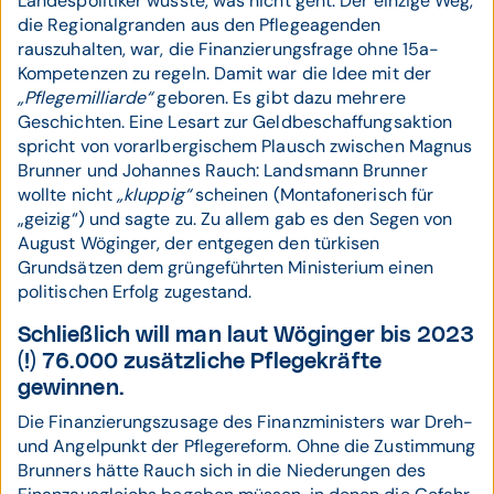
Landespolitiker wusste, was nicht geht. Der einzige Weg,
die Regionalgranden aus den Pflegeagenden
rauszuhalten, war, die Finanzierungsfrage ohne 15a-
Kompetenzen zu regeln. Damit war die Idee mit der
„Pflegemilliarde“
geboren. Es gibt dazu mehrere
Geschichten. Eine Lesart zur Geldbeschaffungsaktion
spricht von vorarlbergischem Plausch zwischen Magnus
Brunner und Johannes Rauch: Landsmann Brunner
wollte nicht
„kluppig“
scheinen (Montafonerisch für
„geizig“) und sagte zu. Zu allem gab es den Segen von
August Wöginger, der entgegen den türkisen
Grundsätzen dem grüngeführten Ministerium einen
politischen Erfolg zugestand.
Schließlich will man laut Wöginger bis 2023
(!) 76.000 zusätzliche Pflegekräfte
gewinnen.
Die Finanzierungszusage des Finanzministers war Dreh-
und Angelpunkt der Pflegereform. Ohne die Zustimmung
Brunners hätte Rauch sich in die Niederungen des