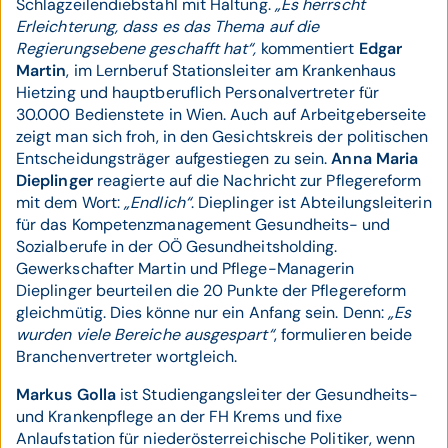
Schlagzeilendiebstahl mit Haltung.
„Es herrscht
Erleichterung, dass es das Thema auf die
Regierungsebene geschafft hat“,
kommentiert
Edgar
Martin
, im Lernberuf Stationsleiter am Krankenhaus
Hietzing und hauptberuflich Personalvertreter für
30.000 Bedienstete in Wien. Auch auf Arbeitgeberseite
zeigt man sich froh, in den Gesichtskreis der politischen
Entscheidungsträger aufgestiegen zu sein.
Anna Maria
Dieplinger
reagierte auf die Nachricht zur Pflegereform
mit dem Wort:
„Endlich“
. Dieplinger ist Abteilungsleiterin
für das Kompetenzmanagement Gesundheits- und
Sozialberufe in der OÖ Gesundheitsholding.
Gewerkschafter Martin und Pflege-Managerin
Dieplinger beurteilen die 20 Punkte der Pflegereform
gleichmütig. Dies könne nur ein Anfang sein. Denn:
„Es
wurden viele Bereiche ausgespart“
, formulieren beide
Branchenvertreter wortgleich.
Markus Golla
ist Studiengangsleiter der Gesundheits-
und Krankenpflege an der FH Krems und fixe
Anlaufstation für niederösterreichische Politiker, wenn