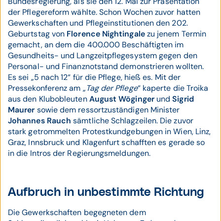
Bundesregierung, als sie den 12. Mai zur Präsentation
der Pflegereform wählte. Schon Wochen zuvor hatten
Gewerkschaften und Pflegeinstitutionen den 202.
Geburtstag von
Florence Nightingale
zu jenem Termin
gemacht, an dem die 400.000 Beschäftigten im
Gesundheits- und Langzeitpflegesystem gegen den
Personal- und Finanznotstand demonstrieren wollten.
Es sei „5 nach 12“ für die Pflege, hieß es. Mit der
Pressekonferenz am „
Tag der Pflege
“ kaperte die Troika
aus den Klubobleuten
August Wöginger
und
Sigrid
Maurer
sowie dem ressortzuständigen Minister
Johannes Rauch
sämtliche Schlagzeilen. Die zuvor
stark getrommelten Protestkundgebungen in Wien, Linz,
Graz, Innsbruck und Klagenfurt schafften es gerade so
in die Intros der Regierungsmeldungen.
Aufbruch in unbestimmte Richtung
Die Gewerkschaften begegneten dem