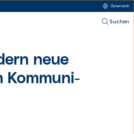
Österreich
Suchen
dern neue
n Kom­muni­