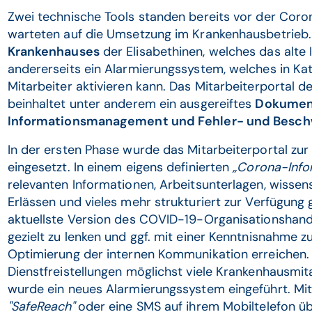
Zwei technische Tools standen bereits vor der Cor
warteten auf die Umsetzung im Krankenhausbetrieb.
Krankenhauses
der Elisabethinen, welches das alte I
andererseits ein Alarmierungssystem, welches in Kat
Mitarbeiter aktivieren kann. Das Mitarbeiterportal 
beinhaltet unter anderem ein ausgereiftes
Dokumen
Informationsmanagement und Fehler- und Bes
In der ersten Phase wurde das Mitarbeiterportal zur
eingesetzt. In einem eigens definierten
„Corona-Info
relevanten Informationen, Arbeitsunterlagen, wissens
Erlässen und vieles mehr strukturiert zur Verfügung g
aktuellste Version des COVID-19-Organisationsha
gezielt zu lenken und ggf. mit einer Kenntnisnahme zu
Optimierung der internen Kommunikation erreichen. 
Dienstfreistellungen möglichst viele Krankenhausmita
wurde ein neues Alarmierungssystem eingeführt. Mi
"SafeReach"
oder eine SMS auf ihrem Mobiltelefon üb