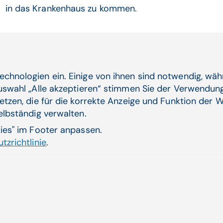
in das Krankenhaus zu kommen.
Learnings
echnologien ein. Einige von ihnen sind notwendig, wä
Wie anfangs erwähnt, führen Faktoren wie zum Beispi
Auswahl „Alle akzeptieren“ stimmen Sie der Verwendung
Unterbrechung des Informationsflusses im Krankenh
etzen, die für die korrekte Anzeige und Funktion der W
entgegenzuwirken, ist die Bereitstellung des Mitarbei
selbständig verwalten.
Hause. Somit kann eine Zentralisierung der internen
kies" im Footer anpassen.
reduziert werden und eine Informationsflut über me
tzrichtlinie
.
Nachrichtengruppen, wie z.B. WhatsApp, vermieden 
Sicherung der Daten- sowie Informationsqualität an
Prozessen.
Quelle: QUALITAS 03/2020, Springer-Verlag