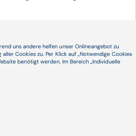
hrend uns andere helfen unser Onlineangebot zu
el Dienstfreistellungen zu einer
 aller Cookies zu. Per Klick auf „Notwendige Cookies
aus. Eine Möglichkeit, diesem Problem
ebsite benötigt werden. Im Bereich „Individuelle
terportales für die Mitarbeiter zu
 Kommunikation auf eine Plattform
hrere Medien wie e-Mail oder
werden. Unumgänglich ist eine
hand von festgelegten internen