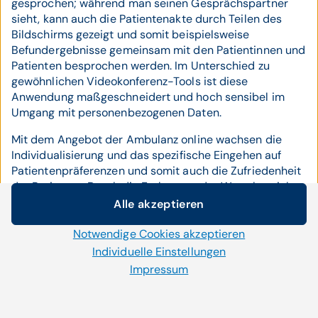
gesprochen; während man seinen Gesprächspartner
sieht, kann auch die Patientenakte durch Teilen des
Bildschirms gezeigt und somit beispielsweise
Befundergebnisse gemeinsam mit den Patientinnen und
Patienten besprochen werden. Im Unterschied zu
gewöhnlichen Videokonferenz-Tools ist diese
Anwendung maßgeschneidert und hoch sensibel im
Umgang mit personenbezogenen Daten.
Mit dem Angebot der Ambulanz online wachsen die
Individualisierung und das spezifische Eingehen auf
Patientenpräferenzen und somit auch die Zufriedenheit
der Patienten. Durch die Entlastung der Wartebereiche
werden die Mitarbeitenden in den Ambulanzbereichen
Alle akzeptieren
Cookie-Einstellungen
unterstützt. Die
„Ambulanz online“
wird im Krankenhaus
der Barmherzigen Schwestern Ried derzeit im Bereich
Notwendige Cookies akzeptieren
Wir setzen auf unserer Website Cookies und andere
der Inneren Medizin I eingesetzt, die Implementierung in
Technologien ein. Einige von ihnen sind notwendig, während
Individuelle Einstellungen
weiteren Abteilungen ist geplant.
uns andere helfen unser Onlineangebot zu verbessern und
Impressum
wirtschaftlich zu betreiben. Mit der Auswahl „Alle
akzeptieren“ stimmen Sie der Verwendung aller Cookies zu.
Per Klick auf „Notwendige Cookies akzeptieren“ erlauben Sie