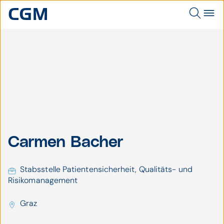
Carmen Bacher,
Carmen Bacher
Stabsstelle
Patientensicherheit,
Qualitäts- und
Stabsstelle Patientensicherheit, Qualitäts- und
Risikomanagement,
Die Elibathinen
Risikomanagement
Die Elisabethinen
Graz