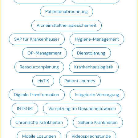
Patientenabrechnung
Arzneimitteltherapiesicherheit
SAP für Krankenhäuser
Hygiene-Management
OP-Management
Dienstplanung
Ressourcenplanung
Krankenhauslogistik
eisTIK
Patient Journey
Digitale Transformation
Integrierte Versorgung
INTEGRI
Vernetzung im Gesundheitswesen
Chronische Krankheiten
Seltene Krankheiten
Mobile Lösungen
Videosprechstunde