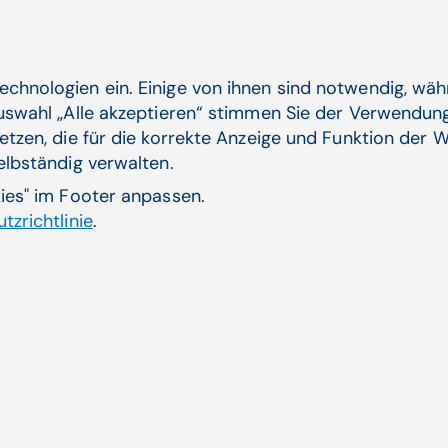
einem Krankenhaus sorgt für...
Vernetzung im Gesundheitswesen, Digitale
Transformation, Integrierte Versorgung | Walter Zifferer
echnologien ein. Einige von ihnen sind notwendig, wä
Auswahl „Alle akzeptieren“ stimmen Sie der Verwendung
Zum Artikel
etzen, die für die korrekte Anzeige und Funktion der W
selbständig verwalten.
kies" im Footer anpassen.
24.07.24
tzrichtlinie
.
KI, Cloud und Interoperabilität im Fokus
der CGM
Experteninterview zu innovativen Strategien
und einem zukunftssicheren Plattform-
Ansatz als Nachfolge zu ...
Vernetzung im Gesundheitswesen, CGM CLINICAL,
Digitale Transformation | CompuGroup Medical (CGM)