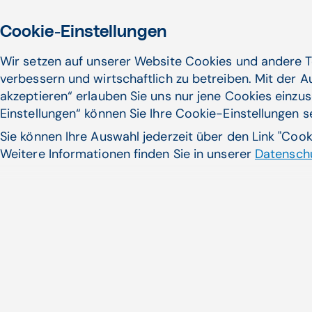
Cookie-Einstellungen
Patientenportal, Patient Journey, Patient Empowerment
| Walter Zifferer
Wir setzen auf unserer Website Cookies und andere T
verbessern und wirtschaftlich zu betreiben. Mit der 
Zum Artikel
akzeptieren“ erlauben Sie uns nur jene Cookies einzus
Einstellungen“ können Sie Ihre Cookie-Einstellungen 
Sie können Ihre Auswahl jederzeit über den Link "Coo
02.08.24
Weitere Informationen finden Sie in unserer
Datenschu
Primär­versor­gung: Die neuen Anforde­
rungen an effiziente Soft­ware­lösungen
Ein Primärversorgungszentrum (PVZ)
unterscheidet sich in mehreren Aspekten
von einer klassischen ...
Primärversorgungseinheiten, Vernetzung im
Gesundheitswesen, Patientenportal | Walter Zifferer