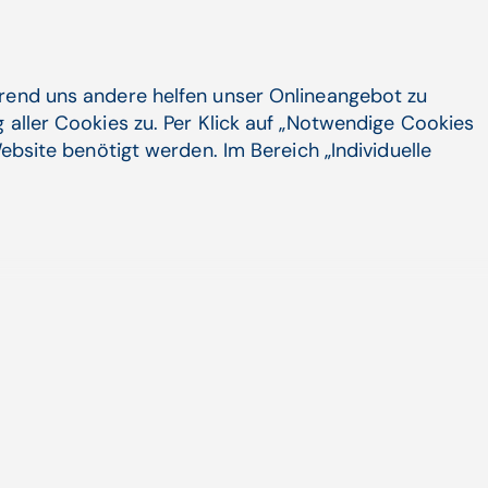
Vernetzung im Gesundheitswesen, Patientenportal,
Patient Empowerment | Walter Zifferer
hrend uns andere helfen unser Onlineangebot zu
 aller Cookies zu. Per Klick auf „Notwendige Cookies
Zum Artikel
ebsite benötigt werden. Im Bereich „Individuelle
22.04.24
Mehr­dimen­sionale Ressourcen­planung
mit CGM CLINICAL
CGM CLINICAL bringt Personal, Material,
Raum, Patient und Zeit in Einklang.
Ein Krankenhaus ist ein ...
Ressourcenplanung, Digitale Transformation, CGM
CLINICAL | CompuGroup Medical (CGM)