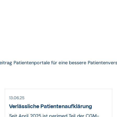
Patientenportal
trag Patientenportale für eine bessere Patientenvers
13.06.25
Verläss­liche Patienten­auf­klärung
Seit April 2025 ist perimed Teil der CGM-