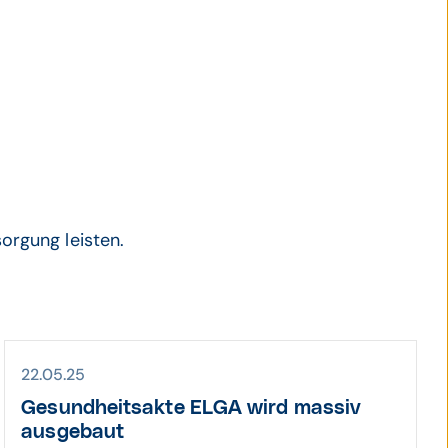
orgung leisten.
22.05.25
Gesund­heits­akte ELGA wird massiv
aus­ge­baut