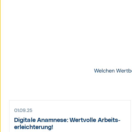
Welchen Wertbei
01.09.25
Digitale Anamnese: Wert­volle Arbeits­
erleich­terung!