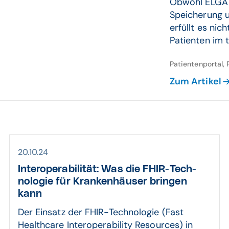
Obwohl ELGA e
Speicherung u
erfüllt es ni
Patienten im tä
Patientenportal, 
Zum Artikel
20.10.24
Inter­opera­bilität: Was die FHIR-Tech­
nologie für Kranken­häuser bringen
kann
Der Einsatz der FHIR-Technologie (Fast
Healthcare Interoperability Resources) in