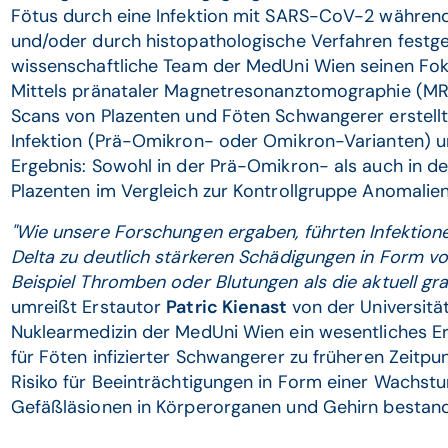
Fötus durch eine Infektion mit SARS-CoV-2 während
und/oder durch histopathologische Verfahren festges
wissenschaftliche Team der MedUni Wien seinen Foku
Mittels pränataler Magnetresonanztomographie (M
Scans von Plazenten und Föten Schwangerer erstel
Infektion (Prä-Omikron- oder Omikron-Varianten) un
Ergebnis: Sowohl in der Prä-Omikron- als auch in 
Plazenten im Vergleich zur Kontrollgruppe Anomalien
"Wie unsere Forschungen ergaben, führten Infektion
Delta zu deutlich stärkeren Schädigungen in Form v
Beispiel Thromben oder Blutungen als die aktuell g
umreißt Erstautor
Patric Kienast
von der Universität
Nuklearmedizin der MedUni Wien ein wesentliches Erg
für Föten infizierter Schwangerer zu früheren Zeitp
Risiko für Beeinträchtigungen in Form einer Wachs
Gefäßläsionen in Körperorganen und Gehirn bestand