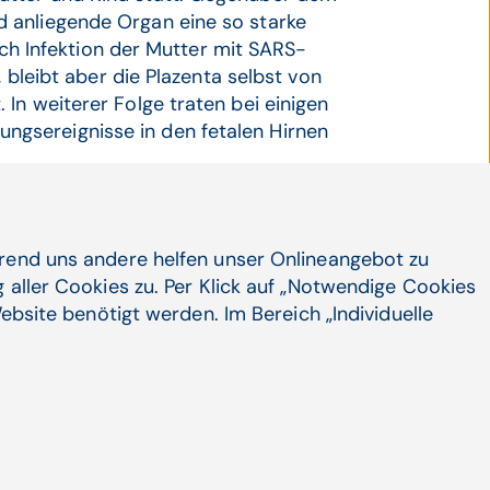
 anliegende Organ eine so starke
nach Infektion der Mutter mit SARS-
, bleibt aber die Plazenta selbst von
In weiterer Folge traten bei einigen
gsereignisse in den fetalen Hirnen
h mit SARS-CoV-2 infiziert haben,
tels pränataler bildgebender Verfahren
rsitätsklinik für Radiologie und
hrend uns andere helfen unser Onlineangebot zu
chen zukünftigen Virus-Abarten mit
 aller Cookies zu. Per Klick auf „Notwendige Cookies
estehe im Fall des Falles eine Chance,
ebsite benötigt werden. Im Bereich „Individuelle
en.