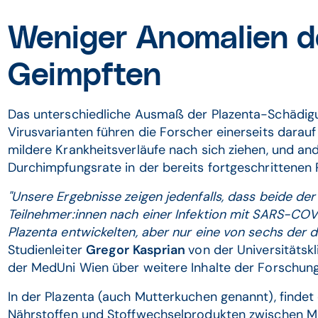
Weniger Anomalien de
Geimpften
Das unterschiedliche Ausmaß der Plazenta-Schädig
Virusvarianten führen die Forscher einerseits darau
mildere Krankheitsverläufe nach sich ziehen, und and
Durchimpfungsrate in der bereits fortgeschrittene
"Unsere Ergebnisse zeigen jedenfalls, dass beide de
Teilnehmer:innen nach einer Infektion mit SARS-CO
Plazenta entwickelten, aber nur eine von sechs der d
Studienleiter
Gregor Kasprian
von der Universitätskl
der MedUni Wien über weitere Inhalte der Forschung
In der Plazenta (auch Mutterkuchen genannt), findet
Nährstoffen und Stoffwechselprodukten zwischen M