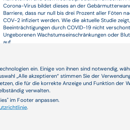
Corona-Virus bildet dieses an der Gebärmutterwand
Barriere, dass nur null bis drei Prozent aller Föten 
COV-2 infiziert werden. Wie die aktuelle Studie zeigt
Beeinträchtigungen durch COVID-19 nicht verschont. 
Ungeborenen Wachstumseinschränkungen oder Blutun
auf.
"Darum sollte die Plazenta von Schwangeren, die sic
möglichst früh nach dem positiven Testergebnis mit
untersucht werden",
rät
Daniela Prayer
von der Unive
echnologien ein. Einige von ihnen sind notwendig, wä
Nuklearmedizin der MedUni Wien vor allem bei mögli
Auswahl „Alle akzeptieren“ stimmen Sie der Verwendung
z.B. der Delta-Variante ähnlichen Mechanismen. So b
etzen, die für die korrekte Anzeige und Funktion der W
Maßnahmen für die Gesundheit des Fötus zu ergreif
selbständig verwalten.
kies" im Footer anpassen.
tzrichtlinie
.
Verwandte Artikel