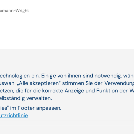
ndemann-Wright
echnologien ein. Einige von ihnen sind notwendig, wä
Auswahl „Alle akzeptieren“ stimmen Sie der Verwendung
etzen, die für die korrekte Anzeige und Funktion der W
Aktuelle Themen
ende
selbständig verwalten.
CGM AT goes Reha
kies" im Footer anpassen.
Dienstplanung CGM HRM
tzrichtlinie
.
Künstliche Intelligenz
Laborsoftware MOLIS