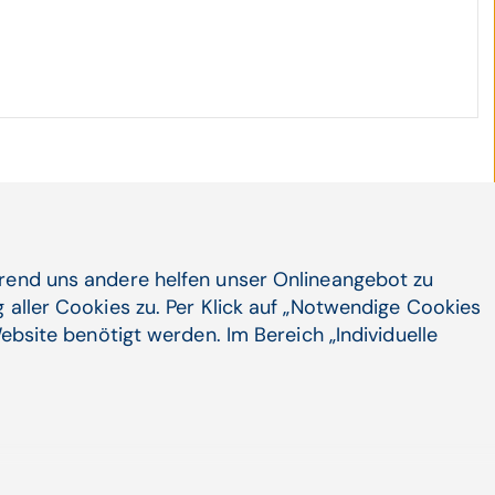
hrend uns andere helfen unser Onlineangebot zu
 aller Cookies zu. Per Klick auf „Notwendige Cookies
ebsite benötigt werden. Im Bereich „Individuelle
Unternehmen
Social Media
LinkedIn
Karriere
X
INTEGRI
Xing
CGM in Österreich
Arbeiten bei CGM