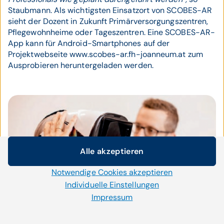
Staubmann. Als wichtigsten Einsatzort von SCOBES-AR
sieht der Dozent in Zukunft Primärversorgungszentren,
Pflegewohnheime oder Tageszentren. Eine SCOBES-AR-
App kann für Android-Smartphones auf der
Projektwebseite www.scobes-ar.fh-joanneum.at zum
Ausprobieren heruntergeladen werden.
Alle akzeptieren
Cookie-Einstellungen
Notwendige Cookies akzeptieren
Wir setzen auf unserer Website Cookies und andere
Technologien ein. Einige von ihnen sind notwendig, während
Individuelle Einstellungen
uns andere helfen unser Onlineangebot zu verbessern und
Impressum
wirtschaftlich zu betreiben. Mit der Auswahl „Alle
akzeptieren“ stimmen Sie der Verwendung aller Cookies zu.
© FH JOANNEUM