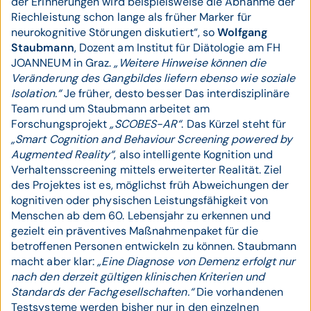
der Erinnerungen wird beispielsweise die Abnahme der
Riechleistung schon lange als früher Marker für
neurokognitive Störungen diskutiert“, so
Wolfgang
Staubmann
, Dozent am Institut für Diätologie am FH
JOANNEUM in Graz.
„Weitere Hinweise können die
Veränderung des Gangbildes liefern ebenso wie soziale
Isolation.“
Je früher, desto besser Das interdisziplinäre
Team rund um Staubmann arbeitet am
Forschungsprojekt
„SCOBES-AR“
. Das Kürzel steht für
„Smart Cognition and Behaviour Screening powered by
Augmented Reality“
, also intelligente Kognition und
Verhaltensscreening mittels erweiterter Realität. Ziel
des Projektes ist es, möglichst früh Abweichungen der
kognitiven oder physischen Leistungsfähigkeit von
Menschen ab dem 60. Lebensjahr zu erkennen und
gezielt ein präventives Maßnahmenpaket für die
betroffenen Personen entwickeln zu können. Staubmann
macht aber klar:
„Eine Diagnose von Demenz erfolgt nur
nach den derzeit gültigen klinischen Kriterien und
Standards der Fachgesellschaften.“
Die vorhandenen
Testsysteme werden bisher nur in den einzelnen