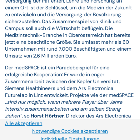
Versorgung der Patienten, Lehre und Forschung an
einem Ort ist der Schlüssel, um die Medizin der Zukunft
zu entwickeln und die Versorgung der Bevölkerung
sicherzustellen. Das Zusammenspiel von Klinik und
Campus soll auch die Wirtschaft beflügeln. Die
Medizintechnik-Branche in Oberösterreich hat bereits
jetzt eine beachtliche Größe. Sie umfasst mehr als 60
Unternehmen mit rund 7.000 Beschäftigten und einem
Umsatz von 2,6 Milliarden Euro.
Der medSPACE ist ein Paradebeispiel für eine
erfolgreiche Kooperation: Er wurde in enger
Zusammenarbeit zwischen der Kepler Universität,
Siemens Healthineers und dem Ars Electronica
Futurelab in Linz entwickelt. Projekte wie der medSPACE
„sind nur möglich, wenn mehrere Player über Jahre
intensiv zusammenarbeiten und am selben Strang
ziehen“
, so
Horst Hörtner
, Direktor des Ars Electronica
Futurelab.
Alle akzeptieren
Notwendige Cookies akzeptieren
Cookie-Einstellungen
Er gerät bei den Möglichkeiten des medSPACE ins
Individuelle Einstellungen