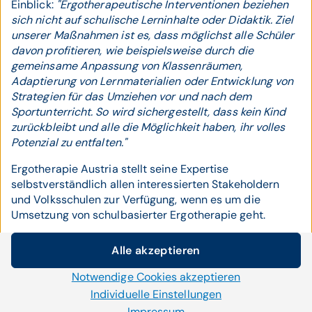
Einblick:
"Ergotherapeutische Interventionen beziehen
sich nicht auf schulische Lerninhalte oder Didaktik. Ziel
unserer Maßnahmen ist es, dass möglichst alle Schüler
davon profitieren, wie beispielsweise durch die
gemeinsame Anpassung von Klassenräumen,
Adaptierung von Lernmaterialien oder Entwicklung von
Strategien für das Umziehen vor und nach dem
Sportunterricht. So wird sichergestellt, dass kein Kind
zurückbleibt und alle die Möglichkeit haben, ihr volles
Potenzial zu entfalten."
Ergotherapie Austria stellt seine Expertise
selbstverständlich allen interessierten Stakeholdern
und Volksschulen zur Verfügung, wenn es um die
Umsetzung von schulbasierter Ergotherapie geht.
"Ich kann an dieser Stelle nur einmal mehr unsere
Alle akzeptieren
Bereitschaft zur Zusammenarbeit hervorheben und
Cookie-Einstellungen
betonen, dass wir bei der Umsetzung von schulbasierter
Notwendige Cookies akzeptieren
Wir setzen auf unserer Website Cookies und andere
Ergotherapie unterstützen und für Gespräche und
Individuelle Einstellungen
Technologien ein. Einige von ihnen sind notwendig, während
Fragen zur Verfügung stehen",
unterstreicht
Mag.a (FH)
Impressum