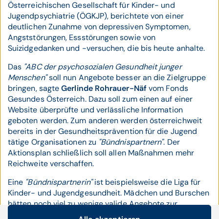
Österreichischen Gesellschaft für Kinder- und
Jugendpsychiatrie (ÖGKJP), berichtete von einer
deutlichen Zunahme von depressiven Symptomen,
Angststörungen, Essstörungen sowie von
Suizidgedanken und -versuchen, die bis heute anhalte.
Das
"ABC der psychosozialen Gesundheit junger
Menschen"
soll nun Angebote besser an die Zielgruppe
bringen, sagte
Gerlinde Rohrauer-Näf
vom Fonds
Gesundes Österreich. Dazu soll zum einen auf einer
Website überprüfte und verlässliche Information
geboten werden. Zum anderen werden österreichweit
bereits in der Gesundheitsprävention für die Jugend
tätige Organisationen zu
"Bündnispartnern"
. Der
Aktionsplan schließlich soll allen Maßnahmen mehr
Reichweite verschaffen.
Eine
"Bündnispartnerin"
ist beispielsweise die Liga für
Kinder- und Jugendgesundheit. Mädchen und Burschen
hätten noch viel zu wenige valide Angebote zur
Vorsorge für ihre psychische Gesundheit,
"die meisten