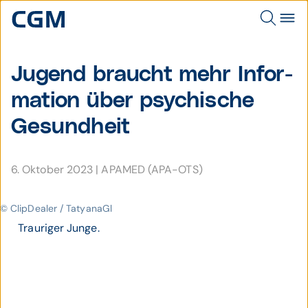
Jugend braucht mehr Infor­
mation über psy­chische
Gesund­heit
6. Oktober 2023
|
APAMED (APA-OTS)
© ClipDealer / TatyanaGl
Trauriger Junge.