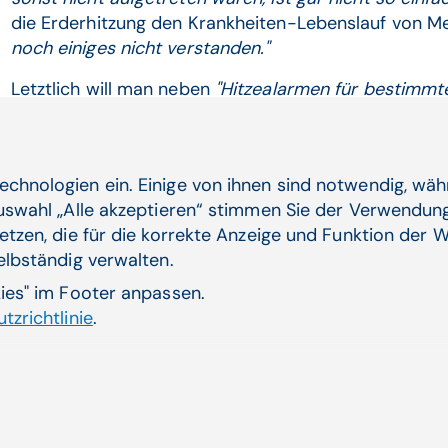
die Erderhitzung den Krankheiten-Lebenslauf von 
noch einiges nicht verstanden."
Letztlich will man neben
"Hitzealarmen für bestimmt
Hinweise sammeln, wo längerfristig Maßnahmen ges
durch Begrünung von Flächen oder verbesserte städ
Einrichtung von
"Coolingzentren"
oder der kurzfristig
echnologien ein. Einige von ihnen sind notwendig, wä
Tage Hitzestaus entschärft werden sollten. Ein wicht
Auswahl „Alle akzeptieren“ stimmen Sie der Verwendung
auch der Baubestand, der sich teils über Wochen 
etzen, die für die korrekte Anzeige und Funktion der W
noch massiv aufgeheizt präsentieren kann.
selbständig verwalten.
kies" im Footer anpassen.
tzrichtlinie
.
Verwandte Artikel