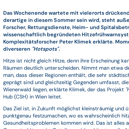
Das Wochenende wartete mit vielerorts drückender
derartige in diesem Sommer sein wird, steht auß
Forscher, Rettungsdienste, Heim- und Spitalsbetr
wissenschaftlich begründeten Hitzefrühwarnsyste
Komplexitätsforscher Peter Klimek erklärte. Mom
diverseren
"Hotspots".
Hitze ist nicht gleich Hitze, denn ihre Erscheinung ka
Räumen deutlich unterscheiden. Nimmt man etwa den
man, dass dieser Regionen enthält, die sehr städtisc
geprägt sind und gleichzeitig Gegenden umfasst, die
Wienerwald liegen, erklärte Klimek, der das Projekt
"
Hub (CSH) in Wien leitet.
Das Ziel ist, in Zukunft möglichst kleinsträumig und 
punktgenau festzumachen, wo es wahrscheinlich hitz
Gesundheitsproblemen kommen wird. Das ist alles and