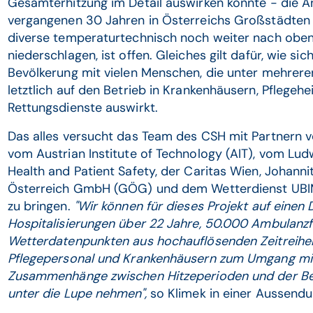
Gesamterhitzung im Detail auswirken könnte - die A
vergangenen 30 Jahren in Österreichs Großstädten 
diverse temperaturtechnisch noch weiter nach oben
niederschlagen, ist offen. Gleiches gilt dafür, wie sic
Bevölkerung mit vielen Menschen, die unter mehreren 
letztlich auf den Betrieb in Krankenhäusern, Pflegeh
Rettungsdienste auswirkt.
Das alles versucht das Team des CSH mit Partnern v
vom Austrian Institute of Technology (AIT), vom Ludw
Health and Patient Safety, der Caritas Wien, Johanni
Österreich GmbH (GÖG) und dem Wetterdienst UBIME
zu bringen.
"Wir können für dieses Projekt auf einen
Hospitalisierungen über 22 Jahre, 50.000 Ambulanzfa
Wetterdatenpunkten aus hochauflösenden Zeitreihe
Pflegepersonal und Krankenhäusern zum Umgang mit 
Zusammenhänge zwischen Hitzeperioden und der Be
unter die Lupe nehmen",
so Klimek in einer Aussend