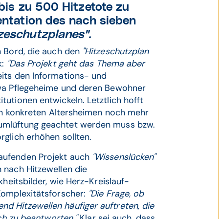
 bis zu 500 Hitzetote zu
sentation des nach sieben
zeschutzplanes".
n Bord, die auch den
"Hitzeschutzplan
k:
"Das Projekt geht das Thema aber
ts den Informations- und
twa Pflegeheime und deren Bewohner
utionen entwickeln. Letztlich hofft
 in konkreten Altersheimen noch mehr
umlüftung geachtet werden muss bzw.
glich erhöhen sollten.
aufenden Projekt auch
"Wissenslücken"
 nach Hitzewellen die
kheitsbilder, wie Herz-Kreislauf-
Komplexitätsforscher:
"Die Frage, ob
d Hitzewellen häufiger auftreten, die
ach zu beantworten."
Klar sei auch, dass