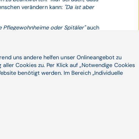
Menschen verändern kann:
"Da ist aber
e Pflegewohnheime oder Spitäler"
auch
etzt werden müssten. Wo also etwa
tische Raumplanung bis zur
en Ausrufung regionaler autofreier
hrend uns andere helfen unser Onlineangebot zu
iger Faktor auf
"Grätzel-Niveau"
ist
 aller Cookies zu. Per Klick auf „Notwendige Cookies
nach dem Höhepunkt von Hitzeepisoden
ebsite benötigt werden. Im Bereich „Individuelle