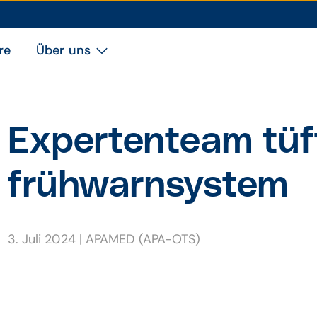
re
Über uns
Experten­team tüft
früh­warn­system
3. Juli 2024
|
APAMED (APA-OTS)