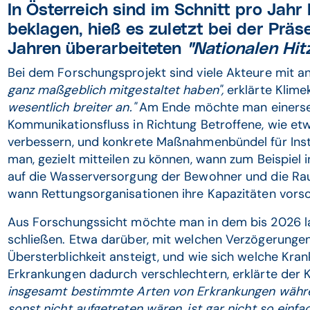
In Österreich sind im Schnitt pro Jahr
beklagen, hieß es zuletzt bei der Prä
Jahren überarbeiteten
"Nationalen Hit
Bei dem Forschungsprojekt sind viele Akteure mit a
ganz maßgeblich mitgestaltet haben",
erklärte Klime
wesentlich breiter an."
Am Ende möchte man einersei
Kommunikationsfluss in Richtung Betroffene, wie e
verbessern, und konkrete Maßnahmenbündel für Instit
man, gezielt mitteilen zu können, wann zum Beispiel
auf die Wasserversorgung der Bewohner und die Ra
wann Rettungsorganisationen ihre Kapazitäten vorsor
Aus Forschungssicht möchte man in dem bis 2026 l
schließen. Etwa darüber, mit welchen Verzögerungen
Übersterblichkeit ansteigt, und wie sich welche Kran
Erkrankungen dadurch verschlechtern, erklärte der 
insgesamt bestimmte Arten von Erkrankungen währen
sonst nicht aufgetreten wären, ist gar nicht so einf