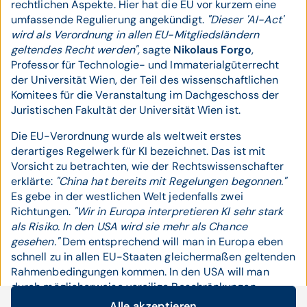
rechtlichen Aspekte. Hier hat die EU vor kurzem eine
umfassende Regulierung angekündigt.
"Dieser 'AI-Act'
wird als Verordnung in allen EU-Mitgliedsländern
geltendes Recht werden",
sagte
Nikolaus Forgo
,
Professor für Technologie- und Immaterialgüterrecht
der Universität Wien, der Teil des wissenschaftlichen
Komitees für die Veranstaltung im Dachgeschoss der
Juristischen Fakultät der Universität Wien ist.
Die EU-Verordnung wurde als weltweit erstes
derartiges Regelwerk für KI bezeichnet. Das ist mit
Vorsicht zu betrachten, wie der Rechtswissenschafter
erklärte:
"China hat bereits mit Regelungen begonnen."
Es gebe in der westlichen Welt jedenfalls zwei
Richtungen.
"Wir in Europa interpretieren KI sehr stark
als Risiko. In den USA wird sie mehr als Chance
gesehen."
Dem entsprechend will man in Europa eben
schnell zu in allen EU-Staaten gleichermaßen geltenden
Rahmenbedingungen kommen. In den USA will man
durch möglicherweise voreilige Beschränkungen
keinesfalls mögliche Innovationen abwürgen.
Alle akzeptieren