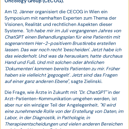
Oncology Group (CECOG).
Am 12. Jänner organisiert die CECOG in Wien ein
Symposium mit namhaften Experten zum Thema der
Visionen, Realität und rechtlichen Aspekten dieser
Systeme.
"Ich habe mir im Juli vergangenen Jahres von
ChatGPT einen Behandlungsplan für eine Patientin mit
sogenanntem Her-2-positivem Brustkrebs erstellen
lassen. Das war noch recht 'bescheiden'. Jetzt habe ich
das wiederholt. Und was da herauskam, hatte durchaus
Hand und Fuß. Und mit solchen oder ähnlichen
'Dokumenten' kommen bereits Patienten zu mir. Früher
haben sie vielleicht 'gegoogelt'. Jetzt sind das Fragen
auf einer ganz anderen Ebene",
sagte Zielinski.
Die Frage, wie Ärzte in Zukunft mit
"Dr. ChatGPT"
in der
Arzt-Patienten-Kommunikation umgehen werden, ist
aber nur ein winziger Teil der Angelegenheit.
"KI wird
eine zunehmende Rolle von der Erstellung von Daten, im
Labor, in der Diagnostik, in Pathologie, in
Therapieentscheidungen und vielen anderen Bereichen