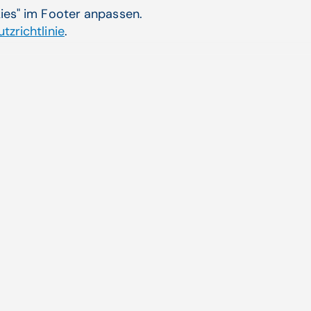
kies" im Footer anpassen.
tzrichtlinie
.
nik­betriebes im
Digi
Chan
ung des
Digit
...
sämtl
Zum 
Aktuelle Themen
ende
CGM AT goes Reha