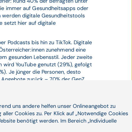
sener: Rund 40% der Befragten unter
 wie immer auf Gesundheitsapps oder
n werden digitale Gesundheitstools
 setzt hier auf digitale
r Podcasts bis hin zu TikTok. Digitale
 Österreicher:innen zunehmend eine
nem gesunden Lebensstil. Jeder zweite
en wird YouTube genutzt (29%), gefolgt
). Je jünger die Personen, desto
le Angebote zurück – 70% der GenZ
n Kanälen.
hrend uns andere helfen unser Onlineangebot zu
 aller Cookies zu. Per Klick auf „Notwendige Cookies
ebsite benötigt werden. Im Bereich „Individuelle