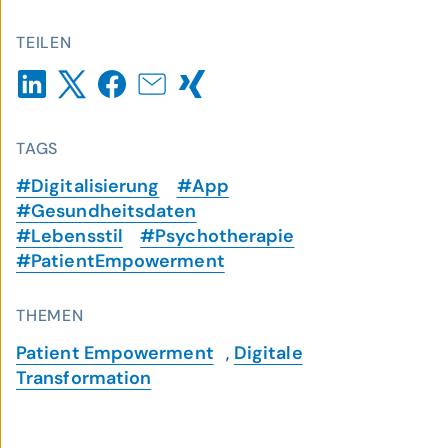
TEILEN
TAGS
#Digitalisierung
#App
#Gesundheitsdaten
#Lebensstil
#Psychotherapie
#PatientEmpowerment
THEMEN
Patient Empowerment
,
Digitale
Transformation