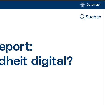
Österreich
Suchen
eport:
heit digital?