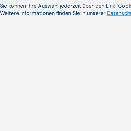
Sie können Ihre Auswahl jederzeit über den Link "Coo
Weitere Informationen finden Sie in unserer
Datenschu
Die Transformation Ihres Kli
Zeit­alter der Digitali­sierung
Die Digitalisierung und Vernetz
Gesundheitswesens scheint den
Zum Artikel
Noch nicht das Pass