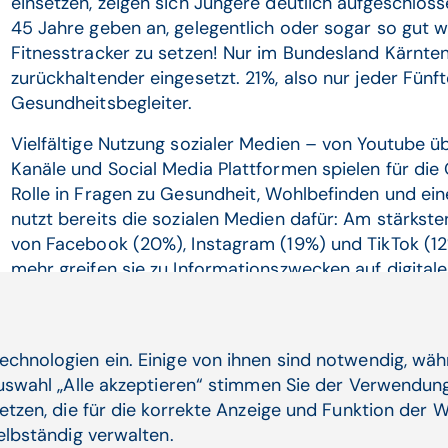
einsetzen, zeigen sich Jüngere deutlich aufgeschlos
45 Jahre geben an, gelegentlich oder sogar so gut
Fitnesstracker zu setzen! Nur im Bundesland Kärnte
zurückhaltender eingesetzt. 21%, also nur jeder Fünfte
Gesundheitsbegleiter.
Vielfältige Nutzung sozialer Medien – von Youtube übe
Kanäle und Social Media Plattformen spielen für die
Rolle in Fragen zu Gesundheit, Wohlbefinden und ei
nutzt bereits die sozialen Medien dafür: Am stärkst
von Facebook (20%), Instagram (19%) und TikTok (12%
mehr greifen sie zu Informationszwecken auf digita
holen sich ihre Gesundheitsinformationen in digitale
echnologien ein. Einige von ihnen sind notwendig, wä
Auswahl „Alle akzeptieren“ stimmen Sie der Verwendung
etzen, die für die korrekte Anzeige und Funktion der W
Verwandte Artikel
selbständig verwalten.