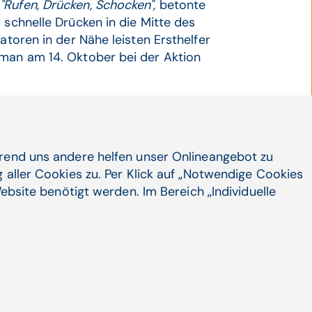
:
"Rufen, Drücken, Schocken",
betonte
 schnelle Drücken in die Mitte des
atoren in der Nähe leisten Ersthelfer
 man am 14. Oktober bei der Aktion
d klarere Schritte für eine besseren
ntreffen der Rettung. So empfiehlt
nde Projekte hinsichtlich
it, die WHO unterstützt seit 2015 die
hrend uns andere helfen unser Onlineangebot zu
chts in den Schulen.
"Ein kurzes
 aller Cookies zu. Per Klick auf „Notwendige Cookies
inkurs reicht dazu definitiv nicht
ebsite benötigt werden. Im Bereich „Individuelle
einde, Vereinen und auch Schulen, die
r des Helfens"
zu etablieren, forderte
nterricht für Schüler. Weiters wünscht
gen der Polizei - wie es in Wien dem
st. Auch eine App, die freiwillige