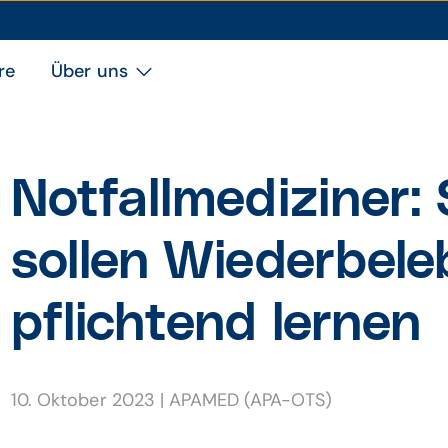
re
Über uns
Notfall­mediziner:
sollen Wieder­be­l
pflich­tend lernen
10. Oktober 2023
|
APAMED (APA-OTS)