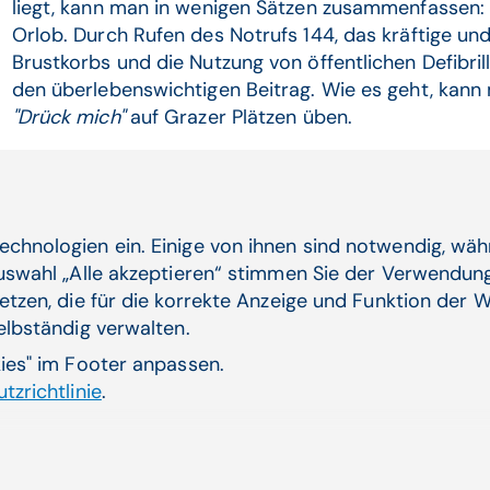
liegt, kann man in wenigen Sätzen zusammenfassen
Orlob. Durch Rufen des Notrufs 144, das kräftige und
Brustkorbs und die Nutzung von öffentlichen Defibrill
den überlebenswichtigen Beitrag. Wie es geht, kann
"Drück mich"
auf Grazer Plätzen üben.
Die Grazer AGN fordert von der Politik schnellere un
Versorgung von Herzstillstands-Patienten vor dem Ei
das Europäische Parlament bereits seit 2012 umfasse
Wiederbelebung, Defibrillatoren und Aufklärungsarbe
echnologien ein. Einige von ihnen sind notwendig, wä
Idee eines verpflichtenden Wiederbelebungs-Unterri
Auswahl „Alle akzeptieren“ stimmen Sie der Verwendung
Streifen der Wiederbelebungs-Thematik im Führersche
etzen, die für die korrekte Anzeige und Funktion der W
aus"
, betonte Orlob.
selbständig verwalten.
kies" im Footer anpassen.
Österreichweit gebe es zwar Einzelprojekte von Gem
tzrichtlinie
.
über das richtige Verhalten aufklären. Um eine
"Kultu
die AGN jedoch einen verpflichtenden Reanimationsu
man sich bundesweite Defibrillatoren auf Streifenwa
Burgenland und der Steiermark bereits in Umsetzung i