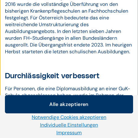
2016 wurde die vollständige Überführung von den
bisherigen Krankenpflegeschulen an Fachhochschulen
festgelegt. Für Österreich bedeutete das eine
weitreichende Umstrukturierung des
Ausbildungsangebots. In den letzten sieben Jahren
wurden FH-Studiengänge in allen Bundesländern
ausgerollt. Die Übergangsfrist endete 2023. Im heurigen
Herbst starteten die letzten schulischen Ausbildungen.
Durchlässigkeit verbessert
Für Personen, die eine Diplomausbildung an einer GuK-
Schule abgeschlossen haben, wurde im Rahmen der
Pflegereform die Durchlässigkeit verbessert: Seit dem
Alle akzeptieren
Cookie-Einstellungen
Sommer 2023 können sie mit einem einjährigen Studium
den Bachelor-Abschluss erlangen und anschließend
Notwendige Cookies akzeptieren
Wir setzen auf unserer Website Cookies und andere
ein Masterstudium absolvieren. Das Bachelor-Studium
Technologien ein. Einige von ihnen sind notwendig, während
Individuelle Einstellungen
kann auch mit einer Studienberechtigungsprüfung
uns andere helfen unser Onlineangebot zu verbessern und
Impressum
begonnen werden.