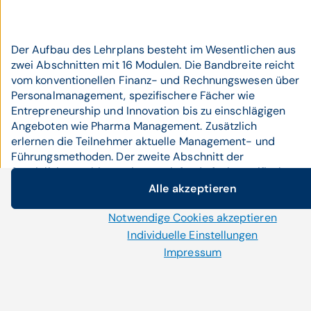
Der Aufbau des Lehrplans besteht im Wesentlichen aus
zwei Abschnitten mit 16 Modulen. Die Bandbreite reicht
vom konventionellen Finanz- und Rechnungswesen über
Personalmanagement, spezifischere Fächer wie
Entrepreneurship und Innovation bis zu einschlägigen
Angeboten wie Pharma Management. Zusätzlich
erlernen die Teilnehmer aktuelle Management- und
Führungsmethoden. Der zweite Abschnitt der
Spezialisierung bietet eine vertiefende fachspezifische
Ausbildung in Fächern wie Public Health, Struktur und
Alle akzeptieren
Cookie-Einstellungen
Finanzierung des österreichischen Gesundheitssystems
Notwendige Cookies akzeptieren
oder Medizinrecht. Insgesamt stehen auch hier 13
Wir setzen auf unserer Website Cookies und andere Techn
Module zur Auswahl.
Einige von ihnen sind notwendig, während uns andere he
Individuelle Einstellungen
Onlineangebot zu verbessern und wirtschaftlich zu betrei
Impressum
Auswahl „Alle akzeptieren“ stimmen Sie der Verwendung all
Adressen:
Per Klick auf „Notwendige Cookies akzeptieren“ erlauben Si
Cookies einzusetzen, die für die korrekte Anzeige und Funkt
ÖIK-Diplom KH – Betriebswirt:
www.oeik.at