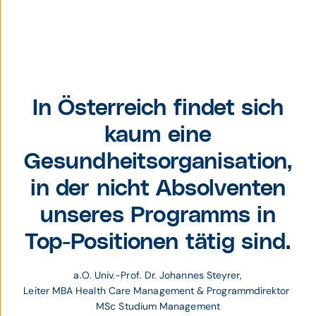
a.O. Univ.-Prof. Dr.
Johannes
In Österreich findet sich
Steyrer,Leiter MBA
kaum eine
Health Care
Management &
Gesundheitsorganisation,
Programmdirektor
MSc Studium
in der nicht Absolventen
Management.
unseres Programms in
Top-Positionen tätig sind.
a.O. Univ.-Prof. Dr. Johannes Steyrer,
Leiter MBA Health Care Management & Programmdirektor 
MSc Studium Management