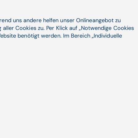
v – sie zeigen lediglich die
schen Dienstes.
„Eine Häufung von
die Fehlerquote oder die Sicherheit in
hrend uns andere helfen unser Onlineangebot zu
t nur, dass Patientinnen und Patienten
 aller Cookies zu. Per Klick auf „Notwendige Cookies
ngen entspricht.“
Fehler bei
ebsite benötigt werden. Im Bereich „Individuelle
el leichter zu erkennen als zum Beispiel
erationen vorgeworfen werden als bei
äden sind
ten Fälle waren die
 vorübergehend − eine Intervention
e Patienten sind jedoch vollständig