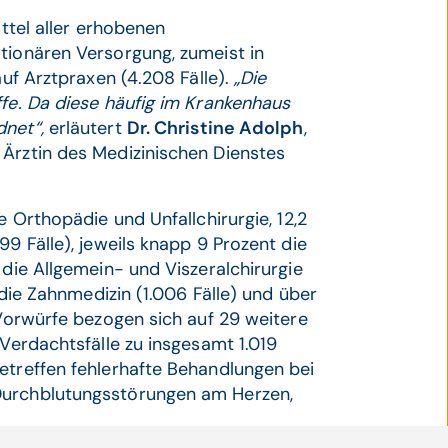
ittel aller erhobenen
tionären Versorgung, zumeist in
auf Arztpraxen (4.208 Fälle).
„Die
ffe. Da diese häufig im Krankenhaus
dnet“,
erläutert
Dr. Christine Adolph
,
 Ärztin des Medizinischen Dienstes
e Orthopädie und Unfallchirurgie, 12,2
99 Fälle), jeweils knapp 9 Prozent die
 die Allgemein- und Viszeralchirurgie
f die Zahnmedizin (1.006 Fälle) und über
 Vorwürfe bezogen sich auf 29 weitere
 Verdachtsfälle zu insgesamt 1.019
etreffen fehlerhafte Behandlungen bei
Durchblutungsstörungen am Herzen,