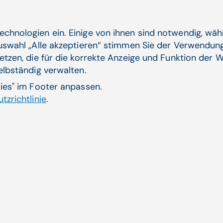
Die Zahlen der Jahresstatistik sind nicht repräsentati
Begutachtungszahlen und -ergebnisse des Medizini
Vorwürfen in einem Fachgebiet sagt gar nichts über 
echnologien ein. Einige von ihnen sind notwendig, wä
dem jeweiligen Gebiet aus“,
erklärt Adolph.
„Sie zeig
Auswahl „Alle akzeptieren“ stimmen Sie der Verwendung
reagieren, wenn eine Behandlung nicht ihren Erwartu
etzen, die für die korrekte Anzeige und Funktion der W
chirurgischen Eingriffen sind für Patienten in der Reg
selbständig verwalten.
Medikationsfehler, weshalb auch eher Fehler bei Op
kies" im Footer anpassen.
anderen Behandlungen.
tzrichtlinie
.
Zwei Drittel der Sch
vorübergehend
Bei knapp zwei Drittel (60,5 Prozent) der begutachte
Gesundheitsschäden der Patientinnen und Patienten
oder ein Krankenhausaufenthalt waren notwendig. Di