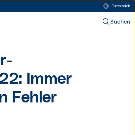
Österreich
Suchen
r­
22: Immer
n Fehler