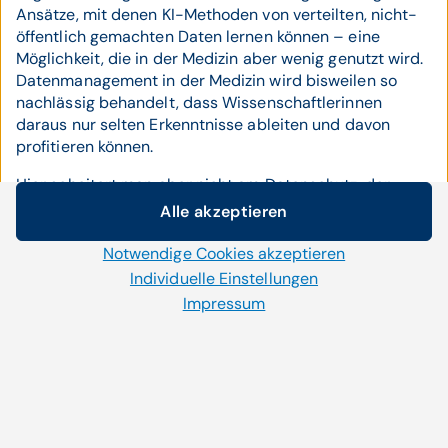
Ansätze, mit denen KI-Methoden von verteilten, nicht-
öffentlich gemachten Daten lernen können – eine
Möglichkeit, die in der Medizin aber wenig genutzt wird.
Datenmanagement in der Medizin wird bisweilen so
nachlässig behandelt, dass Wissenschaftlerinnen
daraus nur selten Erkenntnisse ableiten und davon
profitieren können.
Hier scheitert man aber nicht am Datenschutz, der
durchaus garantiert werden könnte, sondern an
Alle akzeptieren
Cookie-Einstellungen
vereinheitlichten Datenstrukturen, koordiniertem
Vorgehen und der Erkenntnis, dass von einem guten
Notwendige Cookies akzeptieren
Wir setzen auf unserer Website Cookies und andere
Datenmanagement zusammen mit KI sowohl die
Technologien ein. Einige von ihnen sind notwendig, während
Individuelle Einstellungen
medizinische Forschung als auch das
uns andere helfen unser Onlineangebot zu verbessern und
Impressum
Gesundheitssystem stark profitieren könnten. Oder
wirtschaftlich zu betreiben. Mit der Auswahl „Alle
anders gesagt:
„Herr Semmelweis, Sie wollten wissen
akzeptieren“ stimmen Sie der Verwendung aller Cookies zu.
wie viele Gebärende in Abteilung 1 und 2 an
Per Klick auf „Notwendige Cookies akzeptieren“ erlauben Sie
Kindbettfieber sterben: Wir haben leider keine Ahnung!“
uns nur jene Cookies einzusetzen, die für die korrekte
Anzeige und Funktion der Website benötigt werden. Im
Quelle: ÖKZ, 63. JG, 06/2022, Springer-Verlag.
Bereich „Individuelle Einstellungen“ können Sie Ihre Cookie-