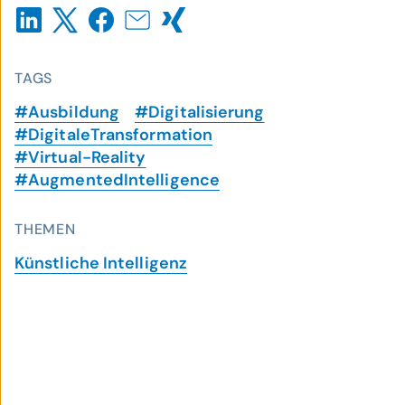
TAGS
#Ausbildung
#Digitalisierung
#DigitaleTransformation
#Virtual-Reality
#AugmentedIntelligence
THEMEN
Künstliche Intelligenz