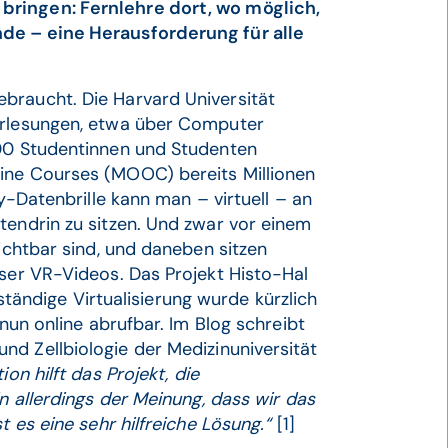
bringen: Fernlehre dort, wo möglich,
nde – eine Herausforderung für alle
braucht. Die Harvard Universität
Vorlesungen, etwa über Computer
800 Studentinnen und Studenten
line Courses (MOOC) bereits Millionen
ty-Datenbrille kann man – virtuell – an
tendrin zu sitzen. Und zwar vor einem
sichtbar sind, und daneben sitzen
eser VR-Videos. Das Projekt Histo-Hal
llständige Virtualisierung wurde kürzlich
 nun online abrufbar. Im Blog schreibt
und Zellbiologie der Medizinuniversität
on hilft das Projekt, die
in allerdings der Meinung, dass wir das
t es eine sehr hilfreiche Lösung.“
[1]