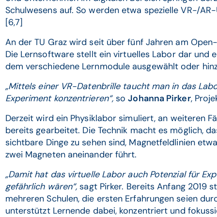
Schulwesens auf. So werden etwa spezielle VR-/AR-
[6,7]
An der TU Graz wird seit über fünf Jahren am Open
Die Lernsoftware stellt ein virtuelles Labor dar un
dem verschiedene Lernmodule ausgewählt oder hin
„Mittels einer VR-Datenbrille taucht man in das Lab
Experiment konzentrieren“,
so
Johanna Pirker
, Proj
Derzeit wird ein Physiklabor simuliert, an weiteren 
bereits gearbeitet. Die Technik macht es möglich, da
sichtbare Dinge zu sehen sind, Magnetfeldlinien etw
zwei Magneten aneinander führt.
„Damit hat das virtuelle Labor auch Potenzial für Ex
gefährlich wären“,
sagt Pirker. Bereits Anfang 2019 s
mehreren Schulen, die ersten Erfahrungen seien du
unterstützt Lernende dabei, konzentriert und fokussi