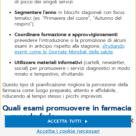
di picco dei singoli servizi.
Segmentare l’anno
in blocchi stagionali con focus
tematici (es. “Primavera del cuore”, “Autunno del
respiro”).
Coordinare formazione e approvvigionamenti
:
prevedere l’introduzione o la promozione di alcuni
esami in anticipo rispetto alla stagione,
sfruttando
eventi come le Giornate Mondiali della salute
.
Utilizzare materiali informativi
(cartelli, newsletter,
social) per promuovere i servizi diagnostici in modo
mirato e tempestivo, sfruttando.
Questo tipo di pianificazione migliora la percezione della
farmacia come luogo preparato, attento e affidabile,
riducendo al tempo stesso i picchi imprevisti.
Quali esami promuovere in farmacia
e quando farlo
ACCETTA TUTTI
Impostazioni Cookie
La gestione efficace dei servizi passa anche da una
Accetta i cookie necessari
promozione coerente con la domanda. Di seguito, alcuni