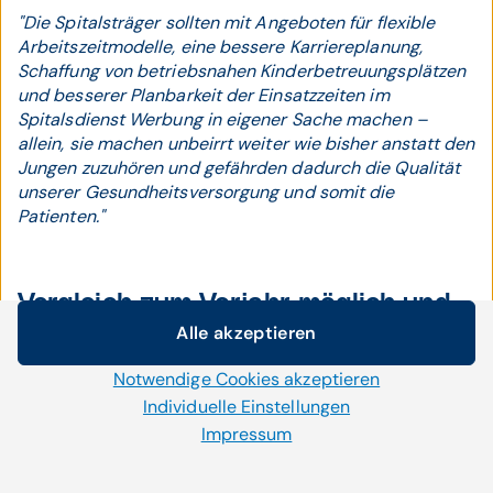
"Die Spitalsträger sollten mit Angeboten für flexible
Arbeitszeitmodelle, eine bessere Karriereplanung,
Schaffung von betriebsnahen Kinderbetreuungsplätzen
und besserer Planbarkeit der Einsatzzeiten im
Spitalsdienst Werbung in eigener Sache machen –
allein, sie machen unbeirrt weiter wie bisher anstatt den
Jungen zuzuhören und gefährden dadurch die Qualität
unserer Gesundheitsversorgung und somit die
Patienten."
Vergleich zum Vorjahr möglich und
Alle akzeptieren
wichtig
Cookie-Einstellungen
Notwendige Cookies akzeptieren
Den Jungen ganz genau zuhören, das will die
Wir setzen auf unserer Website Cookies und andere
Bundeskurie der angestellten Ärzte auch wieder mit
Technologien ein. Einige von ihnen sind notwendig, während
Individuelle Einstellungen
den ergänzenden zwei Zusatzfrageblöcken. Heuer wird
uns andere helfen unser Onlineangebot zu verbessern und
Impressum
der Aufwand von bürokratischen Aufgaben sowie die
wirtschaftlich zu betreiben. Mit der Auswahl „Alle
finanzielle Zufriedenheit abgefragt.
akzeptieren“ stimmen Sie der Verwendung aller Cookies zu.