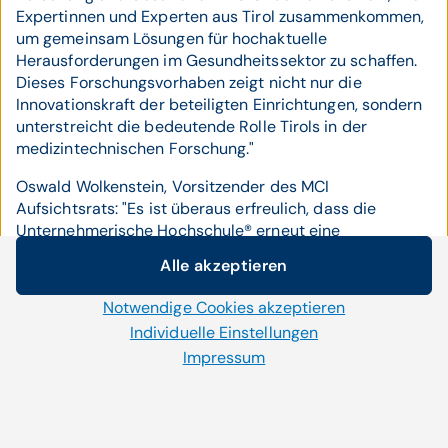
Expertinnen und Experten aus Tirol zusammenkommen,
um gemeinsam Lösungen für hochaktuelle
Herausforderungen im Gesundheitssektor zu schaffen.
Dieses Forschungsvorhaben zeigt nicht nur die
Innovationskraft der beteiligten Einrichtungen, sondern
unterstreicht die bedeutende Rolle Tirols in der
medizintechnischen Forschung."
Oswald Wolkenstein, Vorsitzender des MCI
Aufsichtsrats: "Es ist überaus erfreulich, dass die
Unternehmerische Hochschule® erneut eine
Schlüsselrolle in einem wegweisenden
Alle akzeptieren
Forschungsprojekt einnimmt – ein weiteres
Cookie-Einstellungen
beeindruckendes Beispiel für die große Bedeutung des
Notwendige Cookies akzeptieren
Wir setzen auf unserer Website Cookies und andere
MCI für unseren gemeinsamen Bildungs-, Technologie-
Technologien ein. Einige von ihnen sind notwendig, während
Individuelle Einstellungen
und Wirtschaftsstandort."
uns andere helfen unser Onlineangebot zu verbessern und
Impressum
wirtschaftlich zu betreiben. Mit der Auswahl „Alle
Jakob Grüner, Vorsitzender der MCI
akzeptieren“ stimmen Sie der Verwendung aller Cookies zu.
Generalversammlung: "Dass das MCI Teil dieses
Per Klick auf „Notwendige Cookies akzeptieren“ erlauben Sie
hochaktuellen Projekts ist, bestätigt die
uns nur jene Cookies einzusetzen, die für die korrekte
wissenschaftliche Kompetenz, Agilität und