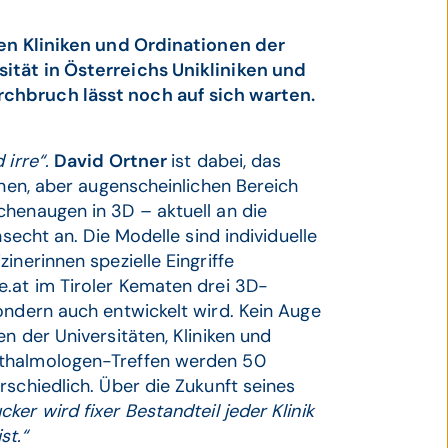
den Kliniken und Ordinationen der
ität in Österreichs Unikliniken und
chbruch lässt noch auf sich warten.
 irre“.
David Ortner
ist dabei, das
inen, aber augenscheinlichen Bereich
chenaugen in 3D – aktuell an die
nsecht an. Die Modelle sind individuelle
inerinnen spezielle Eingriffe
e.at im Tiroler Kematen drei 3D-
ondern auch entwickelt wird. Kein Auge
n der Universitäten, Kliniken und
hthalmologen-Treffen werden 50
rschiedlich. Über die Zukunft seines
ker wird fixer Bestandteil jeder Klinik
st.“