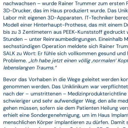
nachwachsen – wurde Rainer Trummer zum ersten P
3D-Drucker, das im Haus produziert wurde. Das Unikl
Labor mit eigenen 3D-Apparaten. IT-Techniker bere
Modell einer Hinterhaupt-Prothese, das mit einem D
bis zu 3 Zentimetern aus PEEK-Kunststoff gedruckt
Stunden – unter Reinraumbedingungen. Eineinhalb 
sechsstündigen Operation meldete sich Rainer Tru
SALK zu Wort: Er fühle sich vollkommen gesund und h
Probleme.
„Ich habe jetzt einen völlig ‚normalen‘ Kopf
lebenslangen Traums.“
Bevor das Vorhaben in die Wege geleitet werden ko
genommen werden. Das Uniklinikum war verpflichtet
nach der – umstrittenen – Medizinprodukterichtline (
schwieriger und sehr aufwendiger Weg, den alle me
gehen müssen, sofern sie dem Patienten Heilung vers
erhielt eine Sondergenehmigung, um im Haus Implant
menschlichen Körper implantieren zu dürfen. Damit 