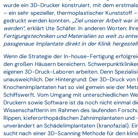
wurde ein 3D-Drucker konstruiert, mit dem erstmal
– ein sehr spezieller, thermoplastischer Kunststoff 
gedruckt werden konnten.
„Ziel unserer Arbeit war 
werden“
, erklärt Ute Schäfer. In anderen Worten: Ihre
Fertigungstechniken und Materialien so weit zu entwi
passgenaue Implantate direkt in der Klinik hergestel
Wenn die Strategie der In-house-Fertigung erfolgreich
den großen Häusern bereichern. Schwerpunktkliniken
eigenen 3D-Druck-Laboren arbeiten. Denn Spezialisi
unausweichlich. Der Hintergrund: Der 3D-Druck von
Knochenimplantaten hat so viel gemein wie der Metal
Schiffswerft. Vom Umgang mit unterschiedlichen We
Druckern sowie Software ist da noch nicht einmal die
Wissenschaftlerin im Rahmen des laufenden Forsch
Rippen, kieferorthopädischen Zahnimplantaten und –
unverändert an Schädelimplantaten (kranofazial). 
sucht nach einer 3D-Scanning Methode für den klin