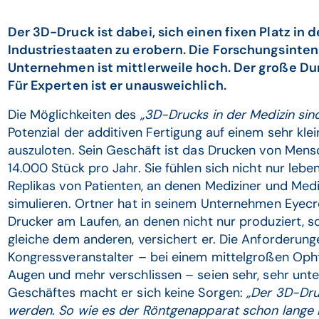
Der 3D-Druck ist dabei, sich einen fixen Platz in 
Industriestaaten zu erobern. Die Forschungsintens
Unternehmen ist mittlerweile hoch. Der große Dur
Für Experten ist er unausweichlich.
Die Möglichkeiten des
„3D-Drucks in der Medizin sind
Potenzial der additiven Fertigung auf einem sehr kle
auszuloten. Sein Geschäft ist das Drucken von Mens
14.000 Stück pro Jahr. Sie fühlen sich nicht nur lebe
Replikas von Patienten, an denen Mediziner und Mediz
simulieren. Ortner hat in seinem Unternehmen Eyecr
Drucker am Laufen, an denen nicht nur produziert, s
gleiche dem anderen, versichert er. Die Anforderunge
Kongressveranstalter – bei einem mittelgroßen Op
Augen und mehr verschlissen – seien sehr, sehr unte
Geschäftes macht er sich keine Sorgen:
„Der 3D-Druc
werden. So wie es der Röntgenapparat schon lange i