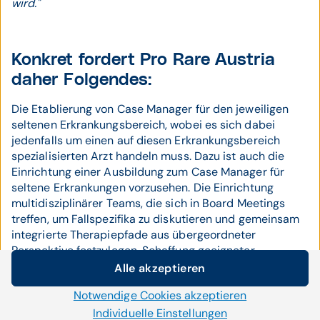
wird."
Konkret fordert Pro Rare Austria
daher Folgendes:
Die Etablierung von Case Manager für den jeweiligen
seltenen Erkrankungsbereich, wobei es sich dabei
jedenfalls um einen auf diesen Erkrankungsbereich
spezialisierten Arzt handeln muss. Dazu ist auch die
Einrichtung einer Ausbildung zum Case Manager für
seltene Erkrankungen vorzusehen. Die Einrichtung
multidisziplinärer Teams, die sich in Board Meetings
treffen, um Fallspezifika zu diskutieren und gemeinsam
integrierte Therapiepfade aus übergeordneter
Perspektive festzulegen. Schaffung geeigneter
Rahmenbedingungen für die Case Manager, damit sie
Alle akzeptieren
sich national und international vernetzen und
Cookie-Einstellungen
Notwendige Cookies akzeptieren
weiterbilden können. Schaffung entsprechender
Wir setzen auf unserer Website Cookies und andere
struktureller und vor allem auch finanzieller
Individuelle Einstellungen
Technologien ein. Einige von ihnen sind notwendig, während