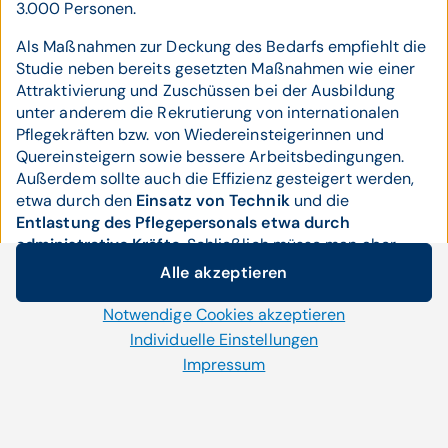
3.000 Personen.
Als Maßnahmen zur Deckung des Bedarfs empfiehlt die
Studie neben bereits gesetzten Maßnahmen wie einer
Attraktivierung und Zuschüssen bei der Ausbildung
unter anderem die Rekrutierung von internationalen
Pflegekräften bzw. von Wiedereinsteigerinnen und
Quereinsteigern sowie bessere Arbeitsbedingungen.
Außerdem sollte auch die Effizienz gesteigert werden,
etwa durch den
Einsatz von Technik
und die
Entlastung des Pflegepersonals etwa durch
administrative Kräfte
. Schließlich müsse man aber
auch einen Fokus auf Prävention setzen, meinte
Alle akzeptieren
Cookie-Einstellungen
Juraszovich. Durch die Erhöhung der
Gesundheitskompetenz der Bevölkerung könnte etwa
Notwendige Cookies akzeptieren
Wir setzen auf unserer Website Cookies und andere
die Pflegebedürftigkeit reduziert werden.
Technologien ein. Einige von ihnen sind notwendig, während
Individuelle Einstellungen
uns andere helfen unser Onlineangebot zu verbessern und
Impressum
Als Reaktion auf die neue Prognose forderten
wirtschaftlich zu betreiben. Mit der Auswahl „Alle
Gewerkschaftsvertreter, Arbeiterkammer (AK) und
akzeptieren“ stimmen Sie der Verwendung aller Cookies zu.
Wiener Grüne in Aussendungen unter anderem bessere
Per Klick auf „Notwendige Cookies akzeptieren“ erlauben Sie
Arbeitsbedingungen, die AK dazu auch noch die