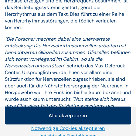
Impulse erzeugen und die Herzfrequenz bestimmen. Ist
das Reizleitungssystems gestört, gerät der
Herzrhythmus aus dem Takt. Dies führt zu einer Reihe
von Herzrhythmusstörungen, die tödlich verlaufen
können.
"Die Forscher machten dabei eine unerwartete
Entdeckung: Die Herzschrittmacherzellen arbeiten mit
benachbarten Gliazellen zusammen. Gliazellen befinden
sich sonst vorwiegend im Gehirn, wo sie die
Nervenzellen unterstützen",
schrieb das Max Delbrück
Center. Ursprünglich wurde ihnen vor allem eine
Stützfunktion für Nervenzellen zugeschrieben, sie sind
aber auch für die Nährstoffversorgung der Neuronen. In
Herzgewebe war ihre Funktion bisher kaum bekannt und
wurde auch kaum untersucht.
"Nun stellte sich heraus,
dass Gliazellen Teil des Reizleitungssystems des
Herzens sind und über bisher unbekannte Signalwege
Alle akzeptieren
mit den Herzschrittmacherzellen kommunizieren.
Cookie-Einstellungen
Offenbar setzen die Schrittmacherzellen den
Notwendige Cookies akzeptieren
Wir setzen auf unserer Website Cookies und andere
Neurotransmitter Glutamat frei, ein Prozess, der bisher
Technologien ein. Einige von ihnen sind notwendig, während
Individuelle Einstellungen