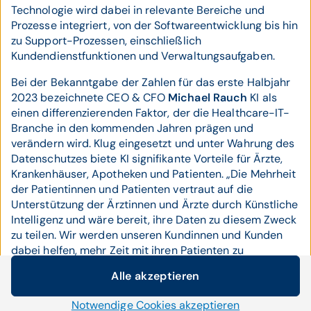
Technologie wird dabei in relevante Bereiche und
Prozesse integriert, von der Softwareentwicklung bis hin
zu Support-Prozessen, einschließlich
Kundendienstfunktionen und Verwaltungsaufgaben.
Bei der Bekanntgabe der Zahlen für das erste Halbjahr
2023 bezeichnete CEO & CFO
Michael Rauch
KI als
einen differenzierenden Faktor, der die Healthcare-IT-
Branche in den kommenden Jahren prägen und
verändern wird. Klug eingesetzt und unter Wahrung des
Datenschutzes biete KI signifikante Vorteile für Ärzte,
Krankenhäuser, Apotheken und Patienten. „Die Mehrheit
der Patientinnen und Patienten vertraut auf die
Unterstützung der Ärztinnen und Ärzte durch Künstliche
Intelligenz und wäre bereit, ihre Daten zu diesem Zweck
zu teilen. Wir werden unseren Kundinnen und Kunden
dabei helfen, mehr Zeit mit ihren Patienten zu
verbringen und ihnen maßgeschneiderte Lösungen zur
Alle akzeptieren
Verfügung stellen, um die Gesundheitsversorgung
Cookie-Einstellungen
insgesamt zu verbessern“, sagt CEO & CFO Michael
Notwendige Cookies akzeptieren
Wir setzen auf unserer Website Cookies und andere