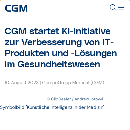
CGM startet KI-Initiative
zur Verbes­serung von IT-
Pro­dukten und -Lösungen
im Gesund­heits­wesen
10. August 2023
|
CompuGroup Medical (CGM)
© ClipDealer / AndrewLozovyi
Symbolbild "Künstliche Intelligenz in der Medizin".