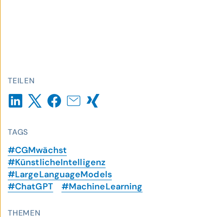
TEILEN
TAGS
#CGMwächst
#KünstlicheIntelligenz
#LargeLanguageModels
#ChatGPT
#MachineLearning
THEMEN