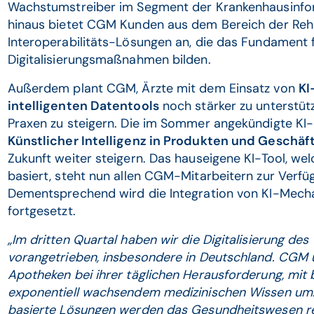
Wachstumstreiber im Segment der Krankenhausinf
hinaus bietet CGM Kunden aus dem Bereich der Reh
Interoperabilitäts-Lösungen an, die das Fundament 
Digitalisierungsmaßnahmen bilden.
Außerdem plant CGM, Ärzte mit dem Einsatz von
KI
intelligenten Datentools
noch stärker zu unterstütz
Praxen zu steigern. Die im Sommer angekündigte KI-I
Künstlicher Intelligenz in Produkten und Geschä
Zukunft weiter steigern. Das hauseigene KI-Tool, w
basiert, steht nun allen CGM-Mitarbeitern zur Verfü
Dementsprechend wird die Integration von KI-Mech
fortgesetzt.
„Im dritten Quartal haben wir die Digitalisierung d
vorangetrieben, insbesondere in Deutschland. CGM 
Apotheken bei ihrer täglichen Herausforderung, mit b
exponentiell wachsendem medizinischen Wissen umz
basierte Lösungen werden das Gesundheitswesen re