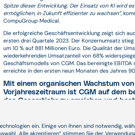
Spitze dieser Entwicklung. Der Einsatz von KI wird 
ermöglichen, in Zukunft effizienter zu wachsen“,
kom
CompuGroup Medical.
Die erfolgreiche Geschäftsentwicklung zeigt sich au
ersten drei Quartale 2023. Der Konzernumsatz stieg
um 10 % auf 881 Millionen Euro. Die Qualität der Ums
wiederkehrenden Umsatzanteil von 68% widerspiegelt
Geschäftsmodells von CGM. Das bereinigte EBITDA s
erreichte in den ersten neun Monaten des Jahres 90
Mit einem organischen Wachstum von 
Vorjahreszeitraum ist CGM auf dem be
das Gesamtjahr zu erreichen und best
für das Geschäftsjahr 2023.
CGM hat im dritten Quartal auch die eigene Kapit
echnologien ein. Einige von ihnen sind notwendig, wä
Finanzierungsbasis deutlich verbreitert wurde. I
Auswahl „Alle akzeptieren“ stimmen Sie der Verwendung
ihren Einstand auf dem internationalen Fremdkap