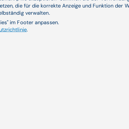
etzen, die für die korrekte Anzeige und Funktion der W
Emission eines 300-Millionen-Euro-Schuldschein
selbständig verwalten.
verlängerten Laufzeiten. Angesichts des starken
liegt der Fokus nun auf der Reduzierung des Vers
kies" im Footer anpassen.
Ermöglichung strategischer Ergänzungsakquisitio
tzrichtlinie
.
Verwandte Artikel
ur Verbes­serung von
CGM 
n im Gesund­heits­
Wach
eige
iten ...
Die 