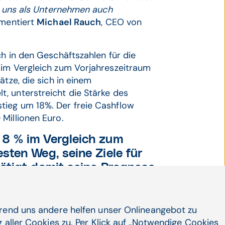
es uns als Unternehmen auch
mentiert
Michael Rauch
, CEO von
ch in den Geschäftszahlen für die
 im Vergleich zum Vorjahreszeitraum
ätze, die sich in einem
, unterstreicht die Stärke des
tieg um 18%. Der freie Cashflow
 Millionen Euro.
8 % im Vergleich zum
sten Weg, seine Ziele für
ätigt damit seine Prognose
alstruktur gestärkt, indem die
hrend uns andere helfen unser Onlineangebot zu
m Oktober hatte CGM erfolgreich
 aller Cookies zu. Per Klick auf „Notwendige Cookies
italmarkt gegeben, und zwar mit der