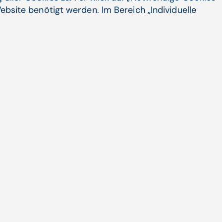
ebsite benötigt werden. Im Bereich „Individuelle
s zu attraktiven Konditionen und
 Gewinn- und Free-Cash-Flow-Profils
chuldungsgrades bei gleichzeitiger
nen.
berichtet beim Capital Markets Day über
s­tums­initia­tiven und unter­nehmens­
nes KI-Tool
CompuGroup Medical SE & Co. KGaA (CGM) treibt