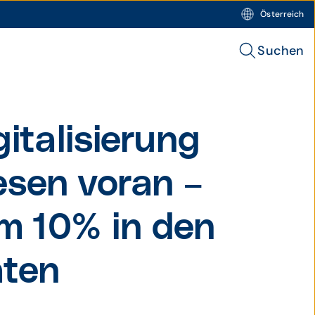
Österreich
Suchen
itali­sierung
esen voran –
m 10% in den
aten