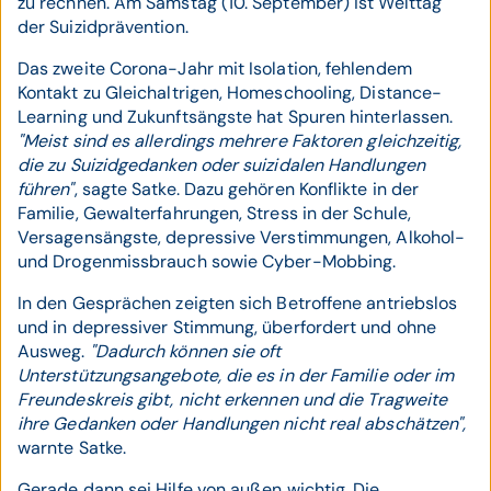
zu rechnen. Am Samstag (10. September) ist Welttag
der Suizidprävention.
Das zweite Corona-Jahr mit Isolation, fehlendem
Kontakt zu Gleichaltrigen, Homeschooling, Distance-
Learning und Zukunftsängste hat Spuren hinterlassen.
"Meist sind es allerdings mehrere Faktoren gleichzeitig,
die zu Suizidgedanken oder suizidalen Handlungen
führen"
, sagte Satke. Dazu gehören Konflikte in der
Familie, Gewalterfahrungen, Stress in der Schule,
Versagensängste, depressive Verstimmungen, Alkohol-
und Drogenmissbrauch sowie Cyber-Mobbing.
In den Gesprächen zeigten sich Betroffene antriebslos
und in depressiver Stimmung, überfordert und ohne
Ausweg.
"Dadurch können sie oft
Unterstützungsangebote, die es in der Familie oder im
Freundeskreis gibt, nicht erkennen und die Tragweite
ihre Gedanken oder Handlungen nicht real abschätzen",
warnte Satke.
Gerade dann sei Hilfe von außen wichtig. Die