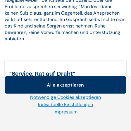
Aufgabenfelder",
berichtete Campuzano. Über die
Probleme zu sprechen sei wichtig: "Man löst damit
keinen Suizid aus, ganz im Gegenteil, das Ansprechen
wirkt oft sehr entlastend. Im Gespräch selbst sollte man
das Kind und seine Sorgen ernst nehmen, Ruhe
bewahren, keine Vorwürfe machen und Unterstützung
anbieten.
"Service: Rat auf Draht"
Spendenkonto IBAN: AT10 2011 1827 1734 4400
Alle akzeptieren
Cookie-Einstellungen
Die Notrufnummer 147 für Kinder und Jugendliche
Notwendige Cookies akzeptieren
Wir setzen auf unserer Website Cookies und andere
bietet kostenlos und anonym Beistand -
Technologien ein. Einige von ihnen sind notwendig, während
Individuelle Einstellungen
www.rataufdraht.at - Die Elternseite ist ein
uns andere helfen unser Onlineangebot zu verbessern und
Impressum
Unterstützungsangebot für Bezugspersonen von
wirtschaftlich zu betreiben. Mit der Auswahl „Alle
Kindern zwischen 0 und 24 Jahren. Sie steht Eltern
akzeptieren“ stimmen Sie der Verwendung aller Cookies zu.
mit Online-Video-Beratung, Informationen und
Per Klick auf „Notwendige Cookies akzeptieren“ erlauben Sie