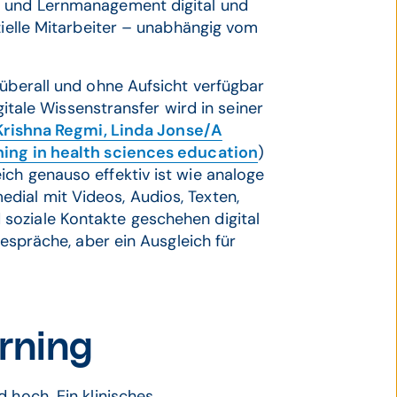
- und Lernmanagement digital und
zielle Mitarbeiter – unabhängig vom
 überall und ohne Aufsicht verfügbar
igitale Wissenstransfer wird in seiner
Krishna Regmi, Linda Jonse/A
ning in health sciences education
)
ch genauso effektiv ist wie analoge
ial mit Videos, Audios, Texten,
soziale Kontakte geschehen digital
Gespräche, aber ein Ausgleich für
arning
 hoch. Ein klinisches