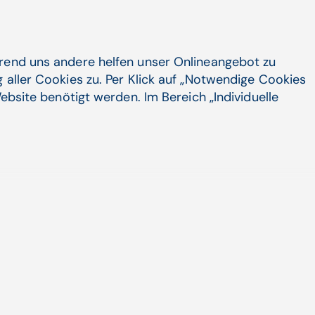
ak,
ne massive
des
nd,
hrend uns andere helfen unser Onlineangebot zu
 aller Cookies zu. Per Klick auf „Notwendige Cookies
ortbildungs-
ebsite benötigt werden. Im Bereich „Individuelle
 fest.
Pflegedirektor des Göttlichen Heiland, Wien.
E-Learning ein?
zliches bzw. ergänzendes