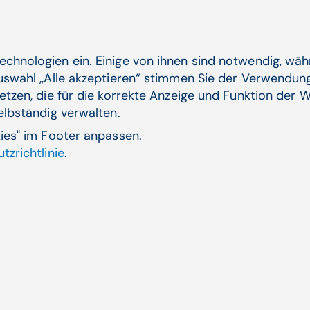
Wolfgang Sissol
Wir stellen ei
Pflegedirektor 
Göttlichen Heila
echnologien ein. Einige von ihnen sind notwendig, wä
Wien.
Auswahl „Alle akzeptieren“ stimmen Sie der Verwendung
Steigerung des F
etzen, die für die korrekte Anzeige und Funktion der W
selbständig verwalten.
Verhaltens
kies" im Footer anpassen.
tzrichtlinie
.
Wolfgang Sissolak, Absolvent der IMC FH Krems, ist seit 2018 
Herr Sissolak, warum setzen Sie 
Wolfgang Sissolak:
"Wir nützen E-Learning als zusät