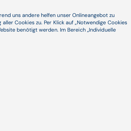
sychosomatische Beschwerden wie
hrend uns andere helfen unser Onlineangebot zu
 aller Cookies zu. Per Klick auf „Notwendige Cookies
ebsite benötigt werden. Im Bereich „Individuelle
D-Patienten auf Intensiv­stationen werden
r jünger
en sind knapp zwei Drittel der intensivpflichtigen
Artikel