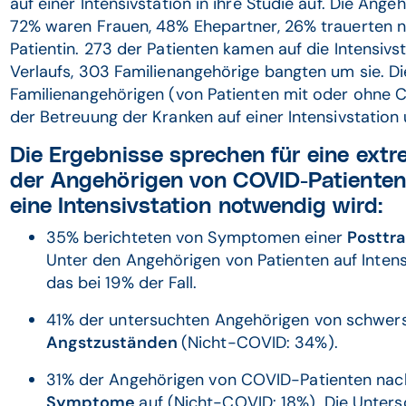
auf einer Intensivstation in ihre Studie auf. Die Ange
72% waren Frauen, 48% Ehepartner, 26% trauerten n
Patientin. 273 der Patienten kamen auf die Intensi
Verlaufs, 303 Familienangehörige bangten um sie. Di
Familienangehörigen (von Patienten mit oder ohne
der Betreuung der Kranken auf einer Intensivstation
Die Ergebnisse sprechen für eine ext
der Angehörigen von COVID-Patienten,
eine Intensivstation notwendig wird:
35% berichteten von Symptomen einer
Posttr
Unter den Angehörigen von Patienten auf Inten
das bei 19% der Fall.
41% der untersuchten Angehörigen von schwers
Angstzuständen
(Nicht-COVID: 34%).
31% der Angehörigen von COVID-Patienten nach
Symptome
auf (Nicht-COVID: 18%). Die Unters