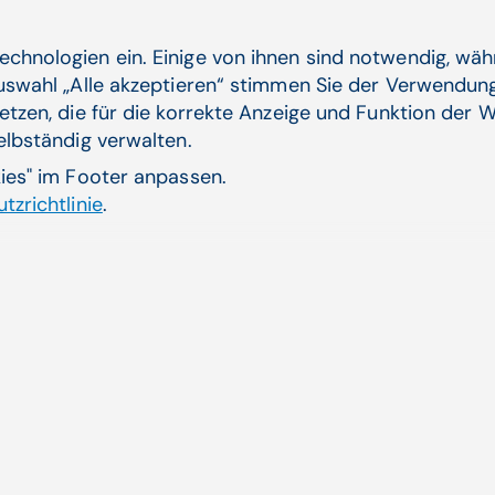
Konzentrations- und Gedächtnisstörungen sowie p
Herzklopfen, Kopfschmerz, Schlafstörungen etc.
echnologien ein. Einige von ihnen sind notwendig, wä
Auswahl „Alle akzeptieren“ stimmen Sie der Verwendung
etzen, die für die korrekte Anzeige und Funktion der W
selbständig verwalten.
kies" im Footer anpassen.
Verwandte Artikel
tzrichtlinie
.
patienten sind unge­
COVI
imme
D-Schutzimpfungen sind
In Wi
...
Zum 