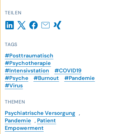
TEILEN
TAGS
#Posttraumatisch
#Psychotherapie
#Intensivstation
#COVID19
#Psyche
#Burnout
#Pandemie
#Virus
THEMEN
Psychiatrische Versorgung
,
Pandemie
,
Patient
Empowerment