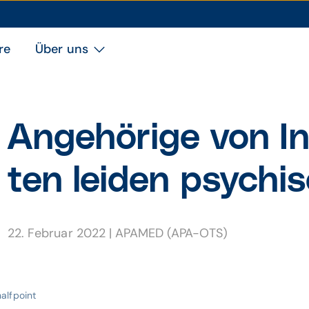
re
Über uns
Ange­hörige von Int
ten leiden psy­ch
22. Februar 2022
|
APAMED (APA-OTS)
halfpoint