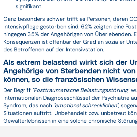
signifikant.
Ganz besonders schwer trifft es Personen, deren C
Intensivpflege gestorben sind: 62% zeigten eine Pos
hingegen 35% der Angehörigen von Überlebenden. En
Konsequenzen ist offenbar der Grad an sozialer Unt
des Betroffenen auf der Intensivstation.
Als extrem belastend wirkt sich der 
Angehörige von Sterbenden nicht von 
können, so die französischen Wissensc
Der Begriff
"Posttraumatische Belastungsstörung"
wu
internationalen Diagnoseschlüssel der Psychiatrie 
Syndrom, das nach
"emotional schrecklichen",
sogen
Situationen auftritt. Unbehandelt bzw. unbetreut k
Gewalterlebnissen in eine solche chronische Störu
gehören unter anderem plötzliche massive Angst-At
undefinierbare Schuldgefühle, Depressionen, soziale