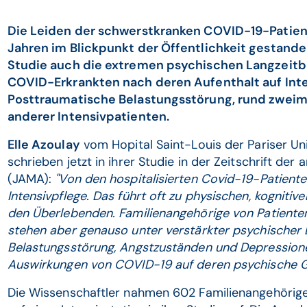
Die Leiden der schwerstkranken COVID-19-Patien
Jahren im Blickpunkt der Öffentlichkeit gestanden
Studie auch die extremen psychischen Langzeit
COVID-Erkrankten nach deren Aufenthalt auf Inte
Posttraumatische Belastungsstörung, rund zweima
anderer Intensivpatienten.
Elle Azoulay
vom Hopital Saint-Louis der Pariser Un
schrieben jetzt in ihrer Studie in der Zeitschrift de
(JAMA):
"Von den hospitalisierten Covid-19-Patienten
Intensivpflege. Das führt oft zu physischen, kognit
den Überlebenden. Familienangehörige von Patient
stehen aber genauso unter verstärkter psychischer 
Belastungsstörung, Angstzuständen und Depressionen
Auswirkungen von COVID-19 auf deren psychische G
Die Wissenschaftler nahmen 602 Familienangehörig