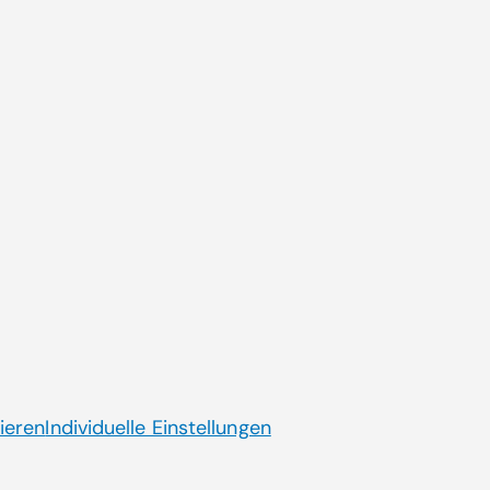
Aktuelle Themen
ende
CGM AT goes Reha
Dienstplanung CGM HRM
Künstliche Intelligenz
Laborsoftware MOLIS
Jobs mit Sinn
ieren
Individuelle Einstellungen