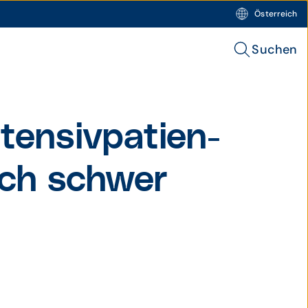
Österreich
Suchen
en­siv­patien­
isch schwer