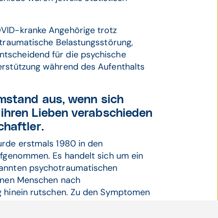
OVID-kranke Angehörige trotz
ttraumatische Belastungsstörung,
tscheidend für die psychische
erstützung während des Aufenthalts
Umstand aus, wenn sich
ihren Lieben verabschieden
haftler.
rde erstmals 1980 in den
aufgenommen. Es handelt sich um ein
annten psychotraumatischen
önnen Menschen nach
ng hinein rutschen. Zu den Symptomen
tacken mit Erregungszuständen,
r Rückzug, Ermüdbarkeit,