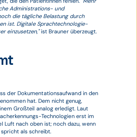
et, die den PatientInnen fehlen.
"Mehr
ische Administrations- und
hoch die tägliche Belastung durch
n ist. Digitale Sprachtechnologie-
er einzusetzen,"
ist Brauner überzeugt.
mt
ass der Dokumentationsaufwand in den
genommen hat. Dem nicht genug,
inem Großteil analog erledigt. Laut
pracherkennungs-Technologien erst im
el Luft nach oben ist; noch dazu, wenn
pricht als schreibt.