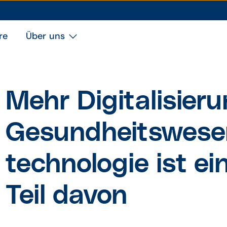
re
Über uns
Mehr Digitali­sier
Gesund­heits­wese
techno­logie ist ein
Teil davon