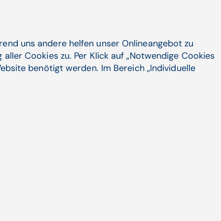
 CEO
chneller als wir tippen.
ssing
hrend uns andere helfen unser Onlineangebot zu
 aller Cookies zu. Per Klick auf „Notwendige Cookies
bsolut essenziell, wenn
ebsite benötigt werden. Im Bereich „Individuelle
Gesundheitswesen geht.
, 
Solutions,
iftstücke werden digital verarbeitet,
gespeichert; Sprachtechnologie-
ktronischen Patientenakt – ob