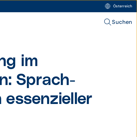
Österreich
Suchen
ung im
n: Sprach­
 essen­zieller