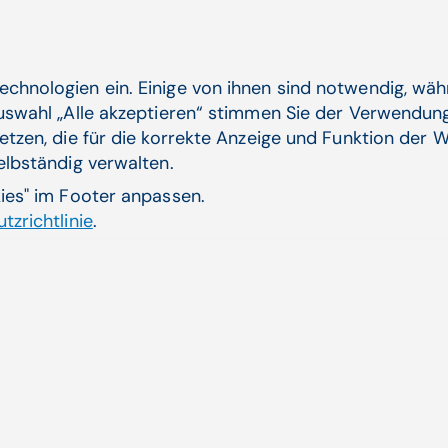
Thomas Brauner,
Wir sprechen drei- bis viermal s
bei Speech Proce
echnologien ein. Einige von ihnen sind notwendig, wä
Solutions.
Auswahl „Alle akzeptieren“ stimmen Sie der Verwendung
Daher ist Sprachverarbeitung a
etzen, die für die korrekte Anzeige und Funktion der W
es um die Digitalisierung im 
selbständig verwalten.
kies" im Footer anpassen.
tzrichtlinie
.
Dr. Thomas Brauner
CEO bei Speech Processing 
Philips Dictation
Ärzte sprechen Notizen, Diagnosen und Befunde; Schr
fertiggestellt und elektronisch weitergeleitet bzw. 
Lösungen erleichtern administrative Arbeiten im ele