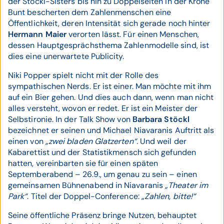
der Stöckl­-Sisters bis hin zu Doppelseiten in der Krone
Bunt bescherten dem Zahlenmenschen eine
Öffentlichkeit, deren Intensität sich gerade noch hinter
Hermann Maier
verorten lässt. Für einen Menschen,
dessen Hauptgesprächsthema Zahlenmodelle sind, ist
dies eine unerwartete Publicity.
Niki Popper spielt nicht mit der Rolle des
sympathischen Nerds. Er ist einer. Man möchte mit ihm
auf ein Bier gehen. Und dies auch dann, wenn man nicht
alles versteht, wovon er redet. Er ist ein Meister der
Selbstironie. In der Talk Show von
Barbara Stöckl
bezeichnet er seinen und Michael Niavaranis Auftritt als
einen von
„zwei bladen Glatzerten“.
Und weil der
Kabarettist und der Statistikmensch sich gefunden
hatten, vereinbarten sie für einen späten
Septemberabend – 26.9., um genau zu sein – einen
gemeinsamen Bühnenabend in Niavaranis
„Theater im
Park“
. Titel der Doppel­-Conference: „
Zahlen, bitte!“
Seine öffentliche Präsenz bringe Nutzen, behauptet