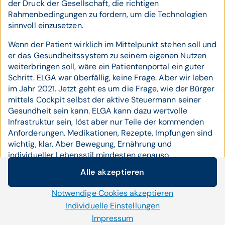
der Druck der Gesellschaft, die richtigen
Rahmenbedingungen zu fordern, um die Technologien
sinnvoll einzusetzen.
Wenn der Patient wirklich im Mittelpunkt stehen soll und
er das Gesundheitssystem zu seinem eigenen Nutzen
weiterbringen soll, wäre ein Patientenportal ein guter
Schritt. ELGA war überfällig, keine Frage. Aber wir leben
im Jahr 2021. Jetzt geht es um die Frage, wie der Bürger
mittels Cockpit selbst der aktive Steuermann seiner
Gesundheit sein kann. ELGA kann dazu wertvolle
Infrastruktur sein, löst aber nur Teile der kommenden
Anforderungen. Medikationen, Rezepte, Impfungen sind
wichtig, klar. Aber Bewegung, Ernährung und
individueller Lebensstil mindesten genauso.
Alle akzeptieren
Cookie-Einstellungen
Notwendige Cookies akzeptieren
Das CGM Patientenportal
Wir setzen auf unserer Website Cookies und andere
Technologien ein. Einige von ihnen sind notwendig, während
Individuelle Einstellungen
Im deutschen Krankenhauszukunftsgesetz wird das
uns andere helfen unser Onlineangebot zu verbessern und
Impressum