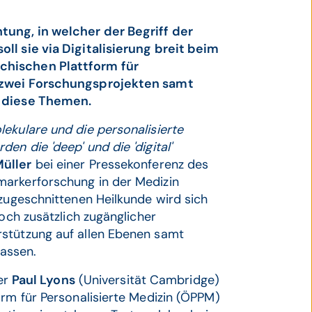
tung, in welcher der Begriff der
ll sie via Digitalisierung breit beim
chischen Plattform für
n zwei Forschungsprojekten samt
f diese Themen.
ekulare und die personalisierte
n die 'deep' und die 'digital'
üller
bei einer Pressekonferenz des
markerforschung in der Medizin
 zugeschnittenen Heilkunde wird sich
noch zusätzlich zugänglicher
rstützung auf allen Ebenen samt
lassen.
ler
Paul Lyons
(Universität Cambridge)
orm für Personalisierte Medizin (ÖPPM)