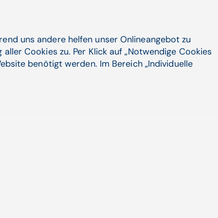
ndere Körperflüssigkeiten)
 daraus möglichst wenige, aber
n der Routine der Patientenbetreuung
hrend uns andere helfen unser Onlineangebot zu
 aller Cookies zu. Per Klick auf „Notwendige Cookies
ebsite benötigt werden. Im Bereich „Individuelle
tliche Intelli­genz ist die neue Dampf­
chine
esellschaftliche Wandel ist derzeit vor allem ...