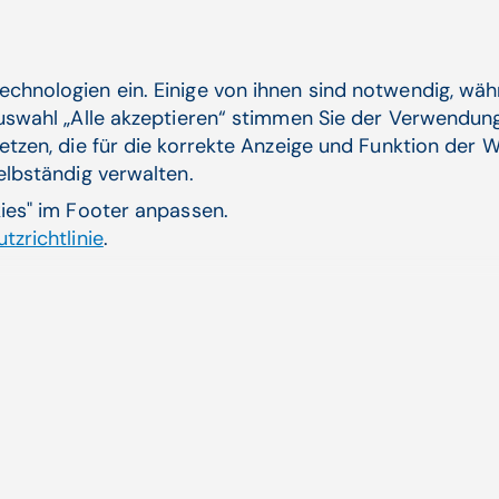
Daten aus Laboruntersuchungen (Gewebe, Blut und a
zusammenführen und gemeinsam so auswerten, dass
aussagekräftige digitale Biomarker entstehen, die i
echnologien ein. Einige von ihnen sind notwendig, wä
verwendet werden können.
Auswahl „Alle akzeptieren“ stimmen Sie der Verwendung
etzen, die für die korrekte Anzeige und Funktion der W
selbständig verwalten.
kies" im Footer anpassen.
Verwandte Artikel
tzrichtlinie
.
te Krebs­diagnostik
Küns
mas
e patho­logische
Der g