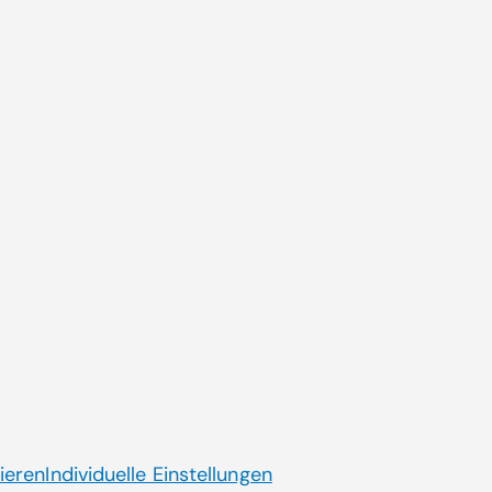
Zum 
Aktuelle Themen
ende
CGM AT goes Reha
Dienstplanung CGM HRM
Künstliche Intelligenz
Laborsoftware MOLIS
Jobs mit Sinn
ieren
Individuelle Einstellungen