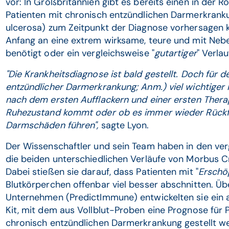
vor: In Großbritannien gibt es bereits einen in der R
Patienten mit chronisch entzündlichen Darmerkrank
ulcerosa) zum Zeitpunkt der Diagnose vorhersagen k
Anfang an eine extrem wirksame, teure und mit Neb
benötigt oder ein vergleichsweise "
gutartiger
" Verlau
"Die Krankheitsdiagnose ist bald gestellt. Doch für 
entzündlicher Darmerkrankung; Anm.) viel wichtiger i
nach dem ersten Aufflackern und einer ersten Therap
Ruhezustand kommt oder ob es immer wieder Rückfäl
Darmschäden führen",
sagte Lyon.
Der Wissenschaftler und sein Team haben in den ve
die beiden unterschiedlichen Verläufe von Morbus C
Dabei stießen sie darauf, dass Patienten mit "
Erschö
Blutkörperchen offenbar viel besser abschnitten. Ü
Unternehmen (PredictImmune) entwickelten sie ein 
Kit, mit dem aus Vollblut-Proben eine Prognose für 
chronisch entzündlichen Darmerkrankung gestellt we