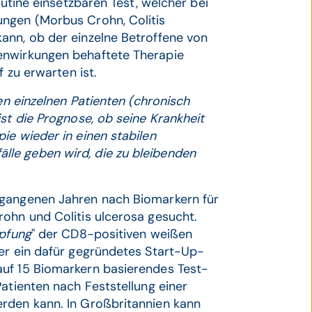
outine einsetzbaren Test, welcher bei
ungen (Morbus Crohn, Colitis
ann, ob der einzelne Betroffene von
enwirkungen behaftete Therapie
f zu erwarten ist.
den einzelnen Patienten (chronisch
st die Prognose, ob seine Krankheit
ie wieder in einen stabilen
le geben wird, die zu bleibenden
rgangenen Jahren nach Biomarkern für
rohn und Colitis ulcerosa gesucht.
pfung
" der CD8-positiven weißen
ber ein dafür gegründetes Start-Up-
auf 15 Biomarkern basierendes Test-
Patienten nach Feststellung einer
rden kann. In Großbritannien kann