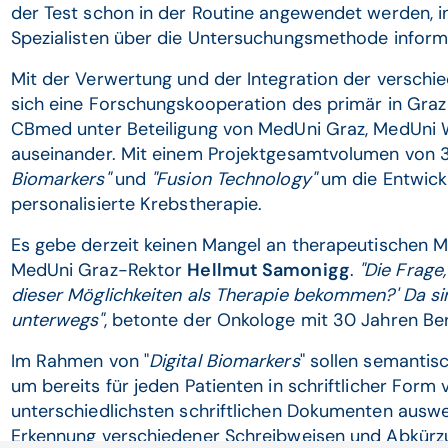
der Test schon in der Routine angewendet werden, i
Spezialisten über die Untersuchungsmethode informi
Mit der Verwertung und der Integration der verschi
sich eine Forschungskooperation des primär in Gra
CBmed unter Beteiligung von MedUni Graz, MedUni 
auseinander. Mit einem Projektgesamtvolumen von 3,
Biomarkers"
und
"Fusion Technology"
um die Entwick
personalisierte Krebstherapie.
Es gebe derzeit keinen Mangel an therapeutischen M
MedUni Graz-Rektor
Hellmut Samonigg
.
"Die Frage,
dieser Möglichkeiten als Therapie bekommen?' Da sin
unterwegs"
, betonte der Onkologe mit 30 Jahren Be
Im Rahmen von "
Digital Biomarkers
" sollen semantis
um bereits für jeden Patienten in schriftlicher For
unterschiedlichsten schriftlichen Dokumenten auswer
Erkennung verschiedener Schreibweisen und Abkür