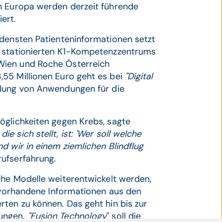
n Europa werden derzeit führende
ert.
edensten Patienteninformationen setzt
z stationierten K1-Kompetenzzentrums
Wien und Roche Österreich
55 Millionen Euro geht es bei
"Digital
lung von Anwendungen für die
öglichkeiten gegen Krebs, sagte
 die sich stellt, ist: 'Wer soll welche
d wir in einem ziemlichen Blindflug
rufserfahrung.
che Modelle weiterentwickelt werden,
m vorhandene Informationen aus den
ten zu können. Das geht hin bis zur
zungen.
"Fusion Technology
" soll die