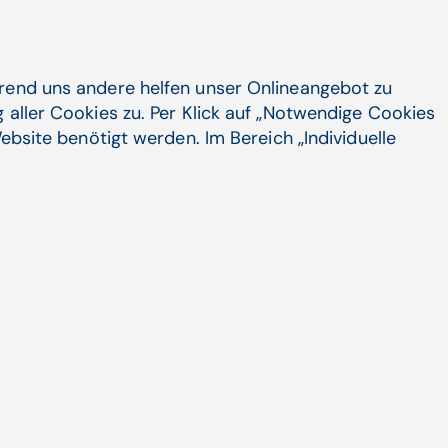
il auf erarbeiteten Kenn zahlen und
beitet wurden.
ng befassen sich die Dr. Erler
hrend uns andere helfen unser Onlineangebot zu
 des Data Warehouses um den Bereich
 aller Cookies zu. Per Klick auf „Notwendige Cookies
Pflegepersonal-Untergrenzenverordnung,
ebsite benötigt werden. Im Bereich „Individuelle
enttools EOH (EYE ON HEALTH).
auf mehr als zufrieden:
„Was meine
et haben, ist mehr als
 es war wirklich die richtige