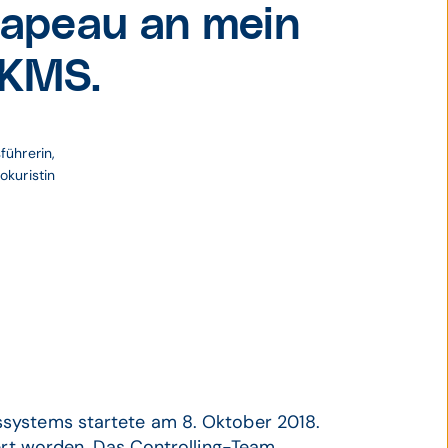
hapeau an mein
 KMS.
führerin, 
okuristin
systems startete am 8. Oktober 2018.
iert worden. Das Controlling-Team