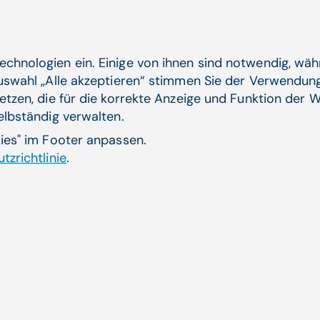
auf Vorlagen von KMS, aber auch zu einem großen Te
Berichten, die im innovativen Controlling-Team erar
Neben der Ausgestaltung der Deckungsbeitragsrechnu
echnologien ein. Einige von ihnen sind notwendig, wä
Kliniken in nächsten Schritten mit der Erweiterung
Auswahl „Alle akzeptieren“ stimmen Sie der Verwendung
Personalcontrolling, vor allem im Hinblick auf die 
etzen, die für die korrekte Anzeige und Funktion der W
und der Einführung des geostrategischen Managem
selbständig verwalten.
Saba Dedjban, zeigt sich mit dem Gesamtprojektverl
kies" im Footer anpassen.
Kollegen als Team in Zusammenarbeit mit KMS geleist
tzrichtlinie
.
bemerkenswert. Von der Technik sind wir begeistert –
Entscheidung.“