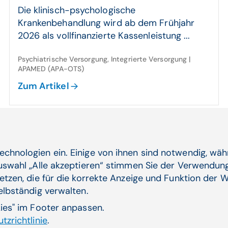
Die klinisch-psychologische
Krankenbehandlung wird ab dem Frühjahr
2026 als vollfinanzierte Kassenleistung ...
Psychiatrische Versorgung, Integrierte Versorgung |
APAMED (APA-OTS)
Zum Artikel
25.11.25
Rech­nungs­hof-Präsi­dentin für bundes­
echnologien ein. Einige von ihnen sind notwendig, wä
weite Spitals­pla­nung
Auswahl „Alle akzeptieren“ stimmen Sie der Verwendung
etzen, die für die korrekte Anzeige und Funktion der W
Rechnungshof-Präsidentin Kraker: Forderung
selbständig verwalten.
von "ganz gravierende und tiefgreifende
Reformen" zur ...
kies" im Footer anpassen.
tzrichtlinie
.