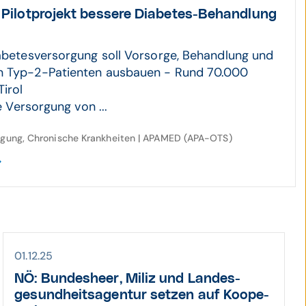
it Pilot­projekt bessere Diabetes-Behandlung
iabetesversorgung soll Vorsorge, Behandlung und
n Typ-2-Patienten ausbauen - Rund 70.000
Tirol
ie Versorgung von ...
orgung, Chronische Krankheiten | APAMED (APA-OTS)
01.12.25
NÖ: Bundes­heer, Miliz und Landes­
gesund­heits­agentur setzen auf Koope­