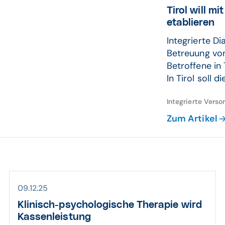
Tirol will m
eta­blieren
Integrierte D
Betreuung vo
Betroffene in 
In Tirol soll d
Integrierte Vers
Zum Artikel
09.12.25
Klinisch-psycho­logische Thera­pie wird
Kassen­leis­tung