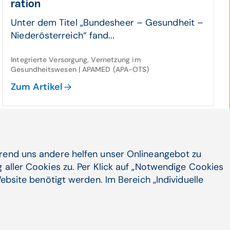
ration
Unter dem Titel „Bundesheer – Gesundheit –
Niederösterreich“ fand...
Integrierte Versorgung, Vernetzung im
Gesundheitswesen | APAMED (APA-OTS)
Zum Artikel
24.11.25
INTEGRI 26: Ihre Ein­rei­chung als Sozial­
hrend uns andere helfen unser Onlineangebot zu
ein­rich­tung gesucht!
 aller Cookies zu. Per Klick auf „Notwendige Cookies
ebsite benötigt werden. Im Bereich „Individuelle
Das Thema der Integrierten Versorgung (IV)
gewinnt im österreichischen Gesundheits-
und Sozialwesen ...