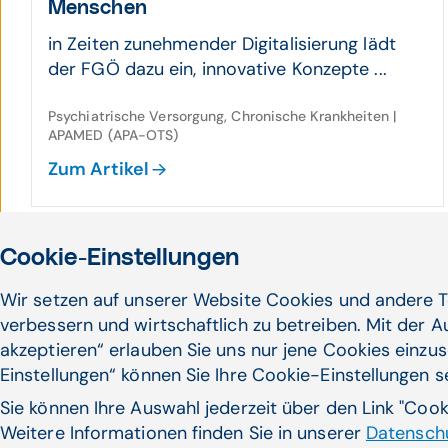
Menschen
in Zeiten zunehmender Digitalisierung lädt
der FGÖ dazu ein, innovative Konzepte ...
Psychiatrische Versorgung, Chronische Krankheiten |
APAMED (APA-OTS)
Zum Artikel
Cookie-Einstellungen
26.11.25
Gewalt­prä­vention muss inter­sek­tional
Wir setzen auf unserer Website Cookies und andere T
ge­dacht werden
verbessern und wirtschaftlich zu betreiben. Mit der 
akzeptieren“ erlauben Sie uns nur jene Cookies einzus
Dachverband Wiener
Einstellungen“ können Sie Ihre Cookie-Einstellungen 
Sozialeinrichtungen: Gewaltprävention muss
intersektional ...
Sie können Ihre Auswahl jederzeit über den Link "Coo
Weitere Informationen finden Sie in unserer
Datenschu
Patient Empowerment, Vernetzung im