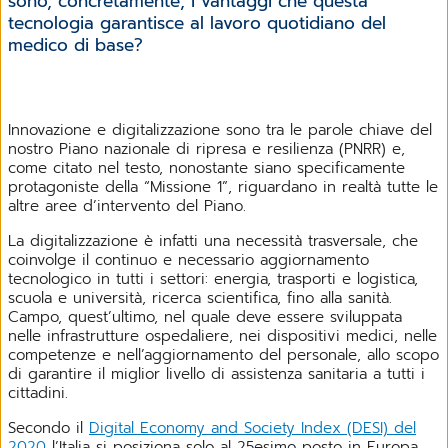
sono, concretamente, i vantaggi che questa
tecnologia garantisce al lavoro quotidiano del
medico di base?
Innovazione e digitalizzazione sono tra le parole chiave del
nostro Piano nazionale di ripresa e resilienza (PNRR) e,
come citato nel testo, nonostante siano specificamente
protagoniste della “Missione 1”, riguardano in realtà tutte le
altre aree d’intervento del Piano.
La digitalizzazione è infatti una necessità trasversale, che
coinvolge il continuo e necessario aggiornamento
tecnologico in tutti i settori: energia, trasporti e logistica,
scuola e università, ricerca scientifica, fino alla sanità.
Campo, quest’ultimo, nel quale deve essere sviluppata
nelle infrastrutture ospedaliere, nei dispositivi medici, nelle
competenze e nell’aggiornamento del personale, allo scopo
di garantire il miglior livello di assistenza sanitaria a tutti i
cittadini.
Secondo il
Digital Economy and Society Index (DESI) del
2020
l’Italia si posiziona solo al 25esimo posto in Europa