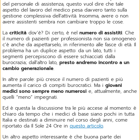
del personale di assistenza, questo vuol dire che tale
aspetto del lavoro del medico pesa davvero tanto sulla
gestione complessiva dell’attività. Insomma, avere o non
avere assistenti sembra non cambiare troppo le cose.
La
criticità
dov’è? Di certo, è nel
numero di assistiti
. Che
il numero di pazienti per professionista non sia omogeneo
c’è anche da aspettarselo, in riferimento alle fasce di età. Il
problema ha un duplice aspetto: da un lato, tutti i
segmenti percepiscono di essere schiacciati dalla
burocrazia; dall’altro lato,
presto andremo incontro a un
cambio generazionale
.
In altre parole: più cresce il numero di pazienti e più
aumenta il carico di compiti burocratici. Ma i
giovani
medici sono sempre meno numerosi
e, attualmente, anche
quelli “meno” impegnati.
Ed è questa la discussione tra le più accese al momento: è
chiaro da tempo che i medici di base siano pochi in tutta
Italia e destinati a diminuire nel corso degli anni, come
riportato da Il Sole 24 Ore in
questo articolo
.
Un altro aspetto interessante è che buona parte dei