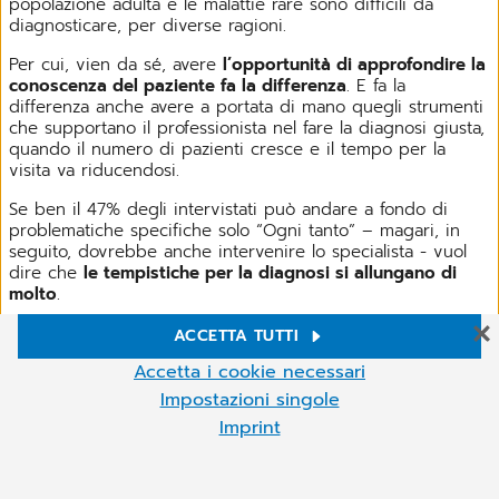
popolazione adulta e le malattie rare sono difficili da
diagnosticare, per diverse ragioni.
Per cui, vien da sé, avere
l’opportunità di approfondire la
conoscenza del paziente fa la differenza
. E fa la
differenza anche avere a portata di mano quegli strumenti
che supportano il professionista nel fare la diagnosi giusta,
quando il numero di pazienti cresce e il tempo per la
visita va riducendosi.
Se ben il 47% degli intervistati può andare a fondo di
problematiche specifiche solo “Ogni tanto” – magari, in
seguito, dovrebbe anche intervenire lo specialista - vuol
dire che
le tempistiche per la diagnosi si allungano di
molto
.
Ma esistono
strumenti
, anche digitali,
che possono
ACCETTA TUTTI
supportare il medico a partire dalla visita in studio
:
Impostazioni Cookie
Accetta i cookie necessari
Assist-Ant
ne è un esempio. E la prospettiva di una
Sul nostro sito web Utilizziamo cookie e altre tecnologie. Alcuni di
riduzione notevole delle tempistiche per la diagnosi non è
Impostazioni singole
essi sono necessari, mentre altri ci aiutano a migliorare i nostri
un’utopia.
Imprint
servizi online e a gestirli più agevolmente. Puoi accettare i cookie
non necessari o rifiutarli facendo clic su "Accetta i cookie
Altro
necessari", nonché richiamare queste impostazioni in qualsiasi
Innovazione tecnologica nella
momento e anche deselezionare i cookie in qualsiasi momento