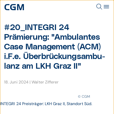
#20_INTEGRI 24
Prämierung: "Ambu­lantes
Case Manage­ment (ACM)
i.F.e. Über­brückungs­ambu­
lanz am LKH Graz II"
18. Juni 2024
|
Walter Zifferer
© CGM
INTEGRI 24 Preisträger: LKH Graz II, Standort Süd.