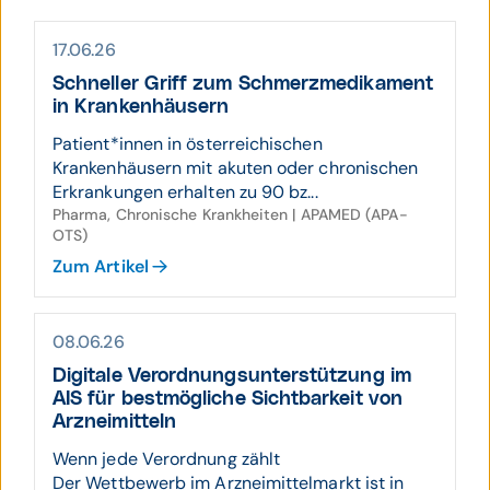
17.06.26
Schneller Griff zum Schmerz­medi­kament
in Kranken­häusern
Patient*innen in österreichischen
Krankenhäusern mit akuten oder chronischen
Erkrankungen erhalten zu 90 bz...
Pharma, Chronische Krankheiten | APAMED (APA-
OTS)
Zum Artikel
08.06.26
Digitale Verord­nungs­unter­stützung im
AIS für best­mög­liche Sicht­bar­keit von
Arznei­mitteln
Wenn jede Verordnung zählt
Der Wettbewerb im Arzneimittelmarkt ist in