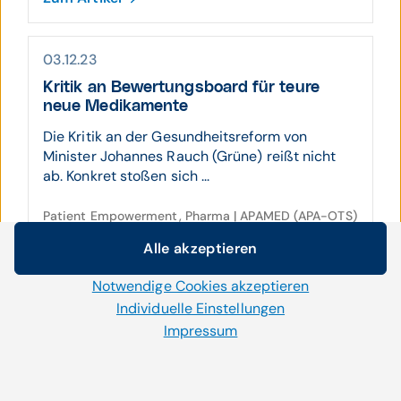
03.12.23
Kritik an Bewer­tungs­board für teure
neue Medi­ka­mente
Die Kritik an der Gesundheitsreform von
Minister Johannes Rauch (Grüne) reißt nicht
ab. Konkret stoßen sich ...
Patient Empowerment, Pharma | APAMED (APA-OTS)
Zum Artikel
Alle akzeptieren
Cookie-Einstellungen
Notwendige Cookies akzeptieren
Wir setzen auf unserer Website Cookies und andere
30.11.23
Technologien ein. Einige von ihnen sind notwendig, während
Individuelle Einstellungen
uns andere helfen unser Onlineangebot zu verbessern und
Impressum
Arznei­mittel­therapie­sicher­heit-Projekte
wirtschaftlich zu betreiben. Mit der Auswahl „Alle
stark beim Deutschen Preis für
akzeptieren“ stimmen Sie der Verwendung aller Cookies zu.
Patienten­sicher­heit
Per Klick auf „Notwendige Cookies akzeptieren“ erlauben Sie
Drei Preisträger zeichnete das Aktionsbündnis